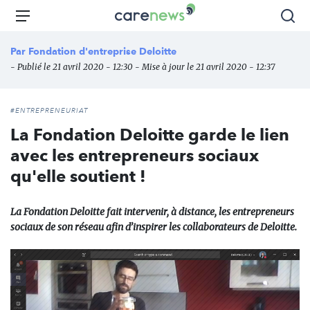
Aller
Carenews,
Menu
Rec
au
Le
contenu
média
Par
Fondation d'entreprise Deloitte
principal
des
- Publié le 21 avril 2020 - 12:30 - Mise à jour le 21 avril 2020 - 12:37
acteurs
de
l'engagement
#ENTREPRENEURIAT
La Fondation Deloitte garde le lien
avec les entrepreneurs sociaux
qu'elle soutient !
La Fondation Deloitte fait intervenir, à distance, les entrepreneurs
sociaux de son réseau afin d’inspirer les collaborateurs de Deloitte.