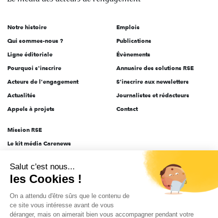
acteurs
de
Notre histoire
Emplois
l'engagement
Qui sommes-nous ?
Publications
Ligne éditoriale
Évènements
Pourquoi s'inscrire
Annuaire des solutions RSE
Acteurs de l'engagement
S'inscrire aux newsletters
Actualités
Journalistes et rédacteurs
Appels à projets
Contact
Mission RSE
Le kit média Carenews
Groupe AEF
Salut c'est nous...
AEF info
les Cookies !
Novethic
On a attendu d'être sûrs que le contenu de
PRODURABLE
ce site vous intéresse avant de vous
Inclusiv Day
déranger, mais on aimerait bien vous accompagner pendant votre