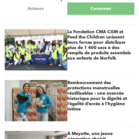
Acteurs
Carenews
La Fondation CMA CGM et
Feed the Children unissent
leurs forces pour distribuer
plus de 1 400 sacs à dos
remplis de produits essentiels
aux enfants de Norfolk
Remboursement des
protections menstruelles
réutilisables : une avancée
historique pour la dignité et
l’égalité d’accès à l’hygiène
intime
À Mayotte, une jeune
génération choisit