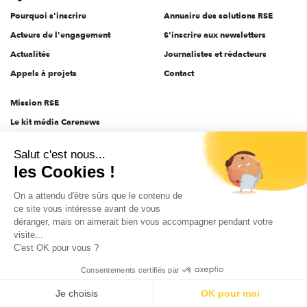
Pourquoi s'inscrire
Annuaire des solutions RSE
Acteurs de l'engagement
S'inscrire aux newsletters
Actualités
Journalistes et rédacteurs
Appels à projets
Contact
Mission RSE
Le kit média Carenews
Groupe AEF
Salut c'est nous...
AEF info
les Cookies !
Novethic
On a attendu d'être sûrs que le contenu de
PRODURABLE
ce site vous intéresse avant de vous
Inclusiv Day
déranger, mais on aimerait bien vous accompagner pendant votre
visite...
C'est OK pour vous ?
CGV
Données personnelles
Mentions légales
2025-2026 Tout droits réservés
Consentements certifiés par
Je choisis
OK pour moi