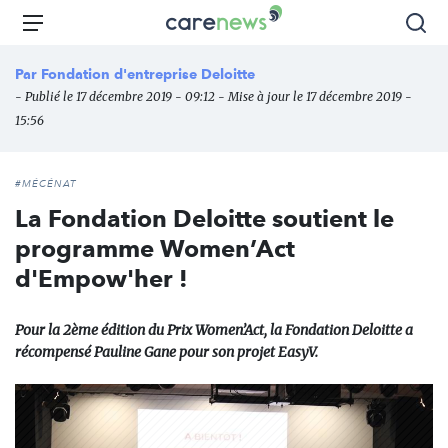
Aller
Carenews,
Menu
Rec
au
Le
contenu
média
Par
Fondation d'entreprise Deloitte
principal
des
- Publié le 17 décembre 2019 - 09:12 - Mise à jour le 17 décembre 2019 -
acteurs
15:56
de
l'engagement
#MÉCÉNAT
La Fondation Deloitte soutient le
programme Women’Act
d'Empow'her !
Pour la 2ème édition du Prix Women’Act, la Fondation Deloitte a
récompensé Pauline Gane pour son projet EasyV.