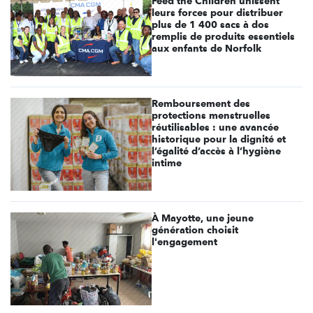
Feed the Children unissent
leurs forces pour distribuer
plus de 1 400 sacs à dos
remplis de produits essentiels
aux enfants de Norfolk
Remboursement des
protections menstruelles
réutilisables : une avancée
historique pour la dignité et
l’égalité d’accès à l’hygiène
intime
À Mayotte, une jeune
génération choisit
l'engagement