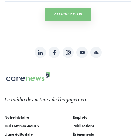
AFFICHER PLUS
LinkedIn
Facebook
Instagram
YouTube
Soundcloud
Suivez-
nous
Carenews,
sur:
Le
média
des
Le média
des acteurs
de l'engagement
acteurs
de
Notre histoire
Emplois
l'engagement
Qui sommes-nous ?
Publications
Ligne éditoriale
Évènements