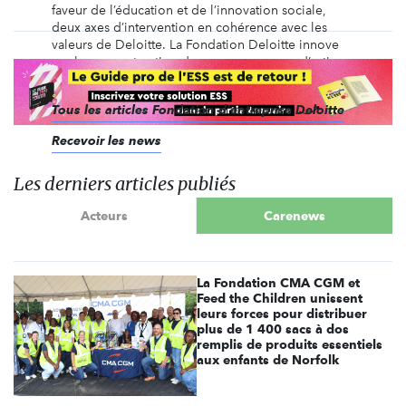
faveur de l’éducation et de l’innovation sociale,
deux axes d’intervention en cohérence avec les
valeurs de Deloitte. La Fondation Deloitte innove
par la co-construction de ses programmes d’actions
avec pour objectif principal de créer de ...
Tous les articles Fondation d'entreprise Deloitte
Recevoir les news
Les derniers articles publiés
Acteurs
Carenews
La Fondation CMA CGM et
Feed the Children unissent
leurs forces pour distribuer
plus de 1 400 sacs à dos
remplis de produits essentiels
aux enfants de Norfolk