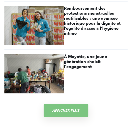
Remboursement des
protections menstruelles
réutilisables : une avancée
historique pour la dignité et
l’égalité d’accès à l’hygiène
intime
À Mayotte, une jeune
génération choisit
l'engagement
AFFICHER PLUS