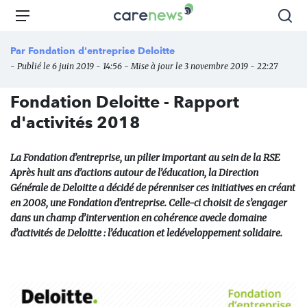
Aller
Carenews,
Menu
Rec
au
Le
contenu
média
Par
Fondation d'entreprise Deloitte
principal
des
- Publié le 6 juin 2019 - 14:56 - Mise à jour le 3 novembre 2019 - 22:27
acteurs
de
Fondation Deloitte - Rapport
l'engagement
d'activités 2018
La Fondation d’entreprise, un pilier important au sein de la RSE
Après huit ans d’actions autour de l’éducation, la Direction
Générale de Deloitte a décidé de pérenniser ces initiatives en créant
en 2008, une Fondation d’entreprise. Celle-ci choisit de s’engager
dans un champ d’intervention en cohérence avecle domaine
d’activités de Deloitte : l’éducation et ledéveloppement solidaire.