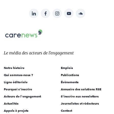
LinkedIn
Facebook
Instagram
YouTube
Soundcloud
Suivez-
nous
Carenews,
sur:
Le
média
des
Le média
des acteurs
de l'engagement
acteurs
de
Notre histoire
Emplois
l'engagement
Qui sommes-nous ?
Publications
Ligne éditoriale
Évènements
Pourquoi s'inscrire
Annuaire des solutions RSE
Acteurs de l'engagement
S'inscrire aux newsletters
Actualités
Journalistes et rédacteurs
Appels à projets
Contact