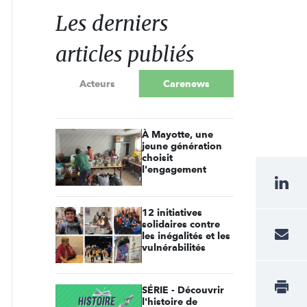
Les derniers
articles publiés
Acteurs
Carenews
À Mayotte, une
jeune génération
choisit
l'engagement
12 initiatives
solidaires contre
les inégalités et les
vulnérabilités
SÉRIE - Découvrir
l'histoire de