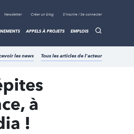
Newsletter
Créer un blog
S'inscrire / Se connecter
ÈNEMENTS
APPELS À PROJETS
EMPLOIS
Recherche
cevoir les news
Tous les articles de l'acteur
épites
ce, à
ia !