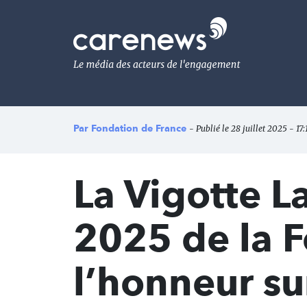
Aller
au
Carenews,
contenu
Le
principal
média
des
acteurs
de
l'engagement
Par
Fondation de France
- Publié le 28 juillet 2025 - 17
La Vigotte L
2025 de la F
l’honneur su