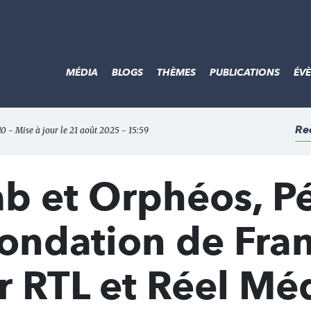
MÉDIA
BLOGS
THÈMES
PUBLICATIONS
ÉV
Re
:10 - Mise à jour le 21 août 2025 - 15:59
ab et Orphéos, P
ondation de Fran
r RTL et Réel Méd