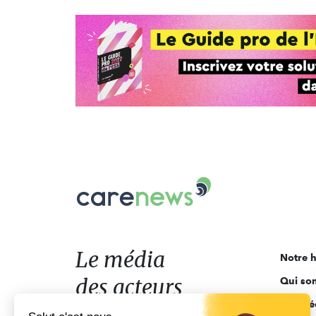
Carenews,
Le
média
des
acteurs
Le média
Notre h
de
des acteurs
Qui so
l'engagement
Ligne é
de l'engagement