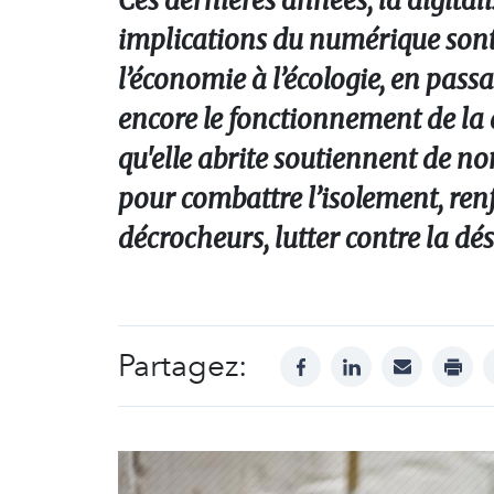
Ces dernières années, la digital
implications du numérique sont v
l’économie à l’écologie, en passa
encore le fonctionnement de la 
qu'elle abrite soutiennent de no
pour combattre l’isolement, renf
décrocheurs, lutter contre la dé
Partagez:
facebook
linkedin
mail
print