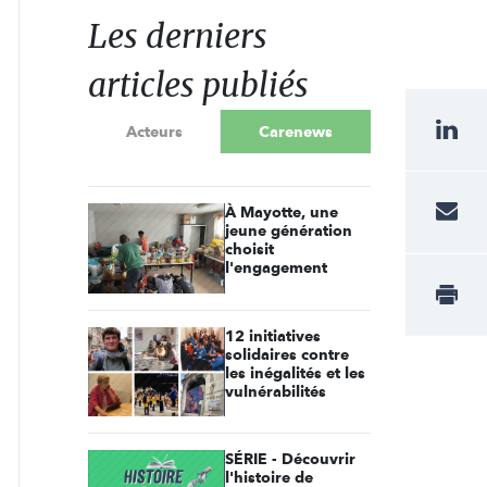
Les derniers
articles publiés
Acteurs
Carenews
À Mayotte, une
jeune génération
choisit
l'engagement
12 initiatives
solidaires contre
les inégalités et les
vulnérabilités
SÉRIE - Découvrir
l'histoire de