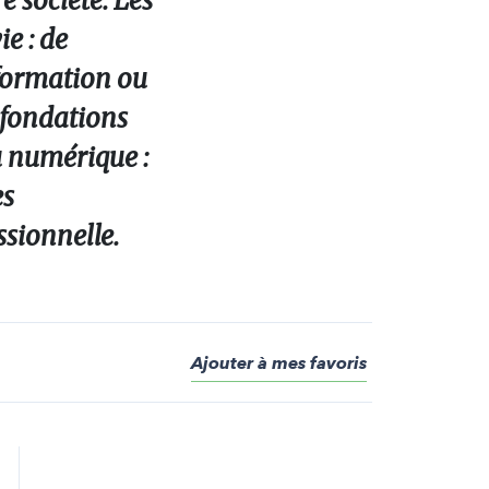
e société. Les
e : de
information ou
 fondations
u numérique :
es
ssionnelle.
Ajouter à mes favoris