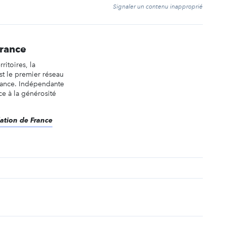
t
Signaler un contenu inapproprié
France
rritoires, la
st le premier réseau
rance. Indépendante
âce à la générosité
dation de France