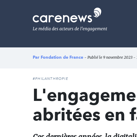
Aller
au
Carenews,
contenu
Le
principal
média
des
acteurs
de
l'engagement
Par
Fondation de France
- Publié le 9 novembre 2023 - 1
#PHILANTHROPIE
L'engagemen
abritées en