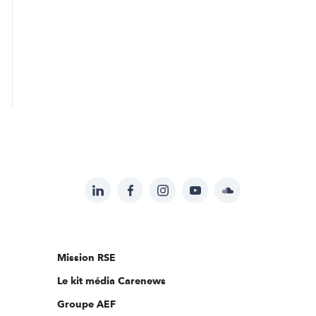
LinkedIn
Facebook
Instagram
YouTube
Soundcloud
Suivez-
nous
sur:
Mission RSE
Le kit média Carenews
Groupe AEF