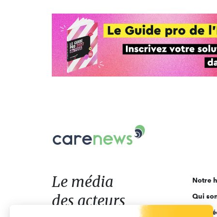
Carenews,
Le
média
des
acteurs
Le média
Notre h
de
des acteurs
Qui so
l'engagement
Ligne é