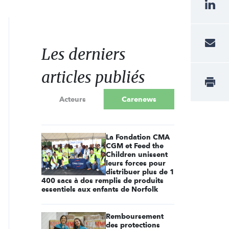
Les derniers
articles publiés
Acteurs
Carenews
La Fondation CMA
CGM et Feed the
Children unissent
leurs forces pour
distribuer plus de 1
400 sacs à dos remplis de produits
essentiels aux enfants de Norfolk
Remboursement
des protections