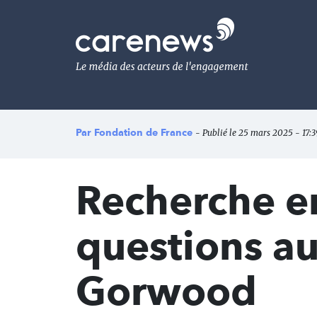
Aller
au
Carenews,
contenu
Le
principal
média
des
acteurs
de
l'engagement
Par
Fondation de France
- Publié le 25 mars 2025 - 17:3
Recherche en
questions au
Gorwood