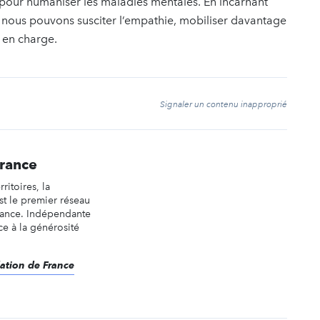
 pour humaniser les maladies mentales. En incarnant
, nous pouvons susciter l’empathie, mobiliser davantage
e en charge.
t
Signaler un contenu inapproprié
France
rritoires, la
st le premier réseau
rance. Indépendante
âce à la générosité
dation de France