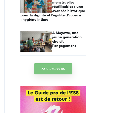
menstruelles
réutilisables : une
avancée historique
pour la dignité et l’égalité d’accès à
l’hygiène intime
À Mayotte, une
jeune génération
choisit
l'engagement
AFFICHER PLUS