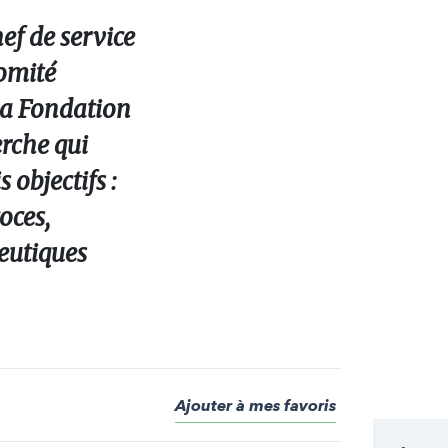
hef de service
Comité
la Fondation
rche qui
 objectifs :
oces,
peutiques
Ajouter à mes favoris