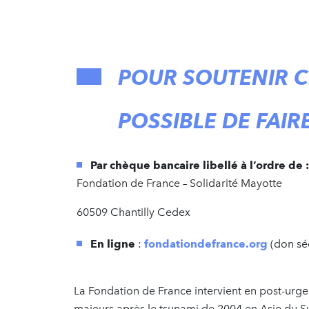
POUR SOUTENIR CE
POSSIBLE DE FAIR
Par chèque bancaire libellé à l’ordre de :
Fondation de France – Solidarité Mayotte
60509 Chantilly Cedex
En ligne
:
fondationdefrance.org
(don sé
La Fondation de France intervient en post-urgen
majeurs après le tsunami de 2004 en Asie du Su