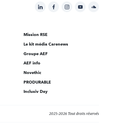
LinkedIn
Facebook
Instagram
YouTube
Soundcloud
Suivez-
nous
sur:
Mission RSE
Le kit média Carenews
Groupe AEF
AEF info
Novethic
PRODURABLE
Inclusiv Day
2025-2026 Tout droits réservés