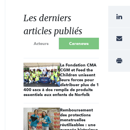
Les derniers
articles publiés
Acteurs
Carenews
La Fondation CMA
CGM et Feed the
Children unissent
leurs forces pour
distribuer plus de 1
400 sacs à dos remplis de produits
essentiels aux enfants de Norfolk
Remboursement
des protections
menstruelles
réutilisables : une
avancée historique