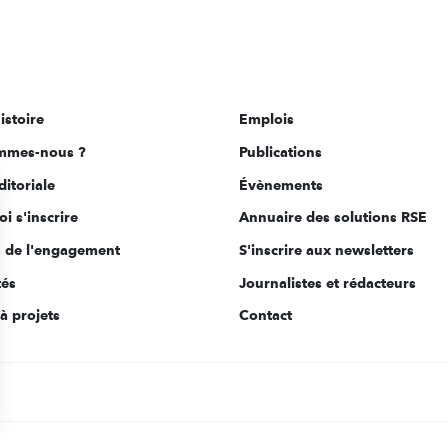
istoire
Emplois
mmes-nous ?
Publications
ditoriale
Évènements
i s'inscrire
Annuaire des solutions RSE
s de l'engagement
S'inscrire aux newsletters
tés
Journalistes et rédacteurs
à projets
Contact
s Options