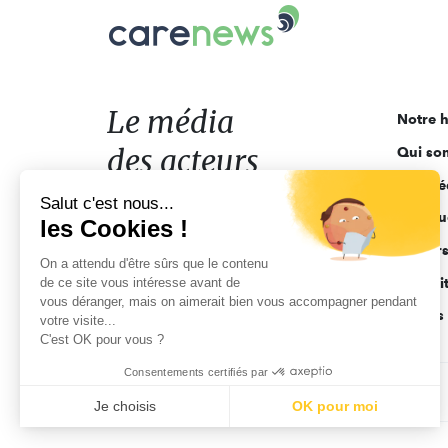
Carenews,
Le
média
des
acteurs
Le média
Notre h
de
des acteurs
Qui so
l'engagement
Ligne é
de l'engagement
Salut c'est nous...
Pourquo
les Cookies !
Acteur
On a attendu d'être sûrs que le contenu
de ce site vous intéresse avant de
Actuali
vous déranger, mais on aimerait bien vous accompagner pendant
Appels 
votre visite...
C'est OK pour vous ?
Consentements certifiés par
CGV
Données personnelles
Mentions légales
Je choisis
OK pour moi
Axeptio consent
Plateforme de Gestion du Consentement : Personnalisez vo