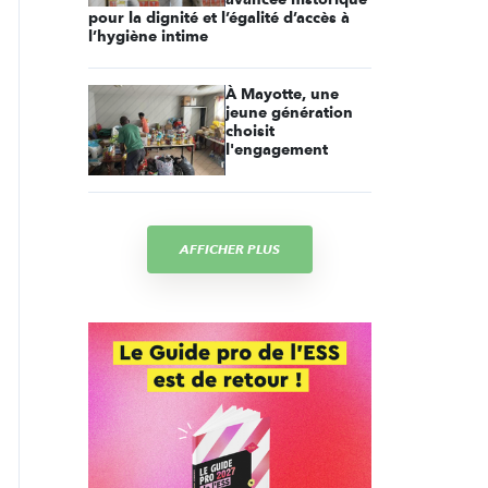
pour la dignité et l’égalité d’accès à
l’hygiène intime
À Mayotte, une
jeune génération
choisit
l'engagement
AFFICHER PLUS