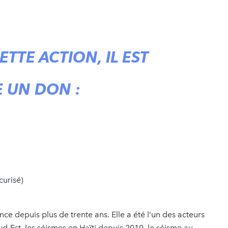
TTE ACTION, IL EST
E UN DON :
curisé)
ce depuis plus de trente ans. Elle a été l’un des acteurs
d-Est, les séismes en Haïti depuis 2010, le séisme au