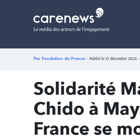
Aller
au
Carenews,
contenu
Le
principal
média
des
acteurs
de
l'engagement
Par
Fondation de France
- Publié le 15 décembre 2024 - 
Solidarité M
Chido à Mayo
France se mo