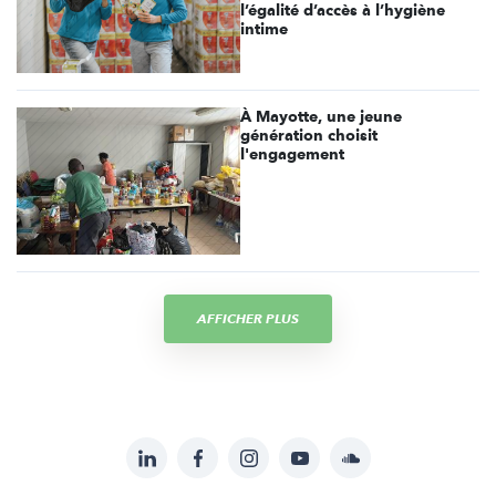
l’égalité d’accès à l’hygiène
intime
À Mayotte, une jeune
génération choisit
l'engagement
AFFICHER PLUS
LinkedIn
Facebook
Instagram
YouTube
Soundcloud
Suivez-