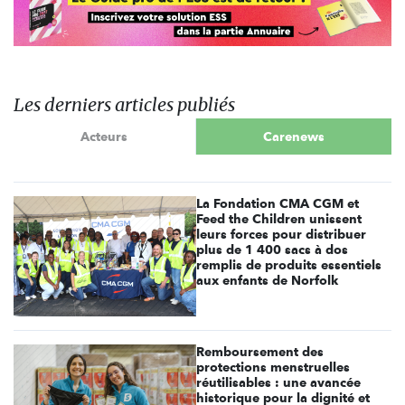
Les derniers articles publiés
Acteurs
Carenews
La Fondation CMA CGM et
Feed the Children unissent
leurs forces pour distribuer
plus de 1 400 sacs à dos
remplis de produits essentiels
aux enfants de Norfolk
Remboursement des
protections menstruelles
réutilisables : une avancée
historique pour la dignité et