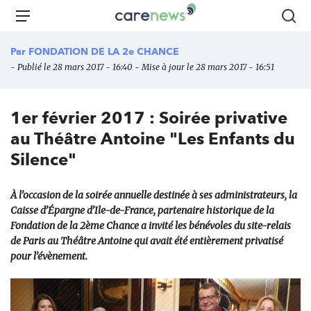
Aller
Carenews,
Menu
Rec
au
Le
contenu
média
Par
FONDATION DE LA 2e CHANCE
principal
des
- Publié le 28 mars 2017 - 16:40 - Mise à jour le 28 mars 2017 - 16:51
acteurs
de
l'engagement
1er février 2017 : Soirée privative
au Théâtre Antoine "Les Enfants du
Silence"
À l’occasion de la soirée annuelle destinée à ses administrateurs, la
Caisse d’Épargne d’Ile-de-France, partenaire historique de la
Fondation de la 2ème Chance a invité les bénévoles du site-relais
de Paris au Théâtre Antoine qui avait été entièrement privatisé
pour l’évènement.