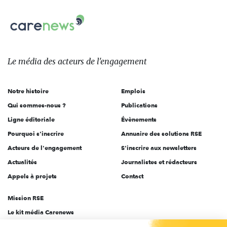
nous
Carenews,
sur:
Le
média
des
Le média
des acteurs
de l'engagement
acteurs
de
Notre histoire
Emplois
l'engagement
Qui sommes-nous ?
Publications
Ligne éditoriale
Évènements
Pourquoi s'inscrire
Annuaire des solutions RSE
Acteurs de l'engagement
S'inscrire aux newsletters
Actualités
Journalistes et rédacteurs
Appels à projets
Contact
Mission RSE
Le kit média Carenews
Groupe AEF