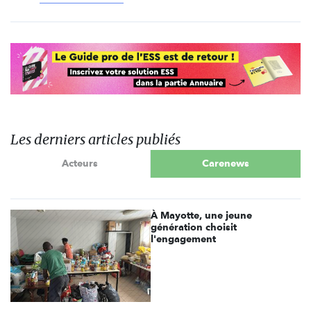
Les derniers articles publiés
Acteurs
Carenews
À Mayotte, une jeune
génération choisit
l'engagement