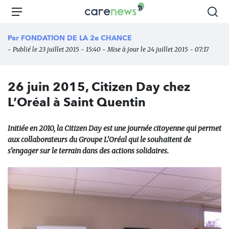
Aller
Carenews,
Menu
Rec
au
Le
contenu
média
Par
FONDATION DE LA 2e CHANCE
principal
des
- Publié le 23 juillet 2015 - 15:40 - Mise à jour le 24 juillet 2015 - 07:17
acteurs
de
l'engagement
26 juin 2015, Citizen Day chez
L’Oréal à Saint Quentin
Initiée en 2010, la Citizen Day est une journée citoyenne qui permet
aux collaborateurs du Groupe L’Oréal qui le souhaitent de
s’engager sur le terrain dans des actions solidaires.