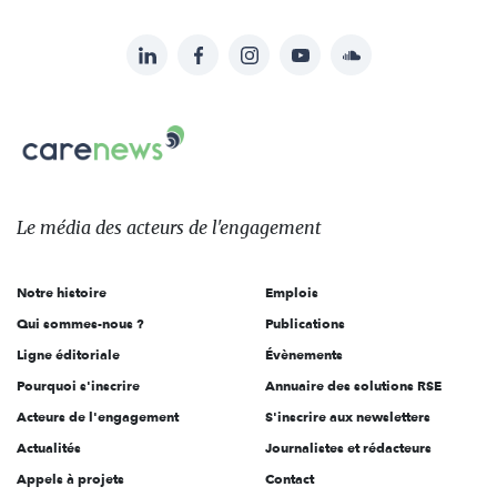
LinkedIn
Facebook
Instagram
YouTube
Soundcloud
Suivez-
nous
Carenews,
sur:
Le
média
des
Le média
des acteurs
de l'engagement
acteurs
de
Notre histoire
Emplois
l'engagement
Qui sommes-nous ?
Publications
Ligne éditoriale
Évènements
Pourquoi s'inscrire
Annuaire des solutions RSE
Acteurs de l'engagement
S'inscrire aux newsletters
Actualités
Journalistes et rédacteurs
Appels à projets
Contact