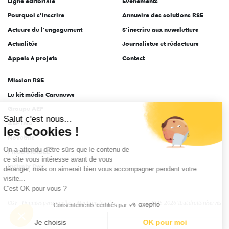
Ligne éditoriale
Évènements
Pourquoi s'inscrire
Annuaire des solutions RSE
Acteurs de l'engagement
S'inscrire aux newsletters
Actualités
Journalistes et rédacteurs
Appels à projets
Contact
Mission RSE
Le kit média Carenews
Groupe AEF
Salut c'est nous...
AEF info
les Cookies !
Novethic
On a attendu d'être sûrs que le contenu de
PRODURABLE
ce site vous intéresse avant de vous
Inclusiv Day
déranger, mais on aimerait bien vous accompagner pendant votre
visite...
C'est OK pour vous ?
CGV
Données personnelles
Mentions légales
2025-2026 Tout droits réservés
Consentements certifiés par
Je choisis
OK pour moi