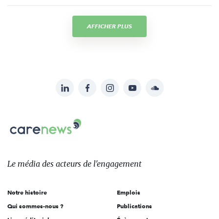
AFFICHER PLUS
LinkedIn
Facebook
Instagram
YouTube
Soundcloud
Suivez-
nous
Carenews,
sur:
Le
média
des
Le média
des acteurs
de l'engagement
acteurs
de
Notre histoire
Emplois
l'engagement
Qui sommes-nous ?
Publications