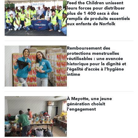
Feed the Children unissent
leurs forces pour distribuer
plus de 1 400 sacs à dos
remplis de produits essentiels
aux enfants de Norfolk
Remboursement des
protections menstruelles
réutilisables : une avancée
historique pour la dignité et
l’égalité d’accès à l’hygiène
intime
À Mayotte, une jeune
génération choisit
l'engagement