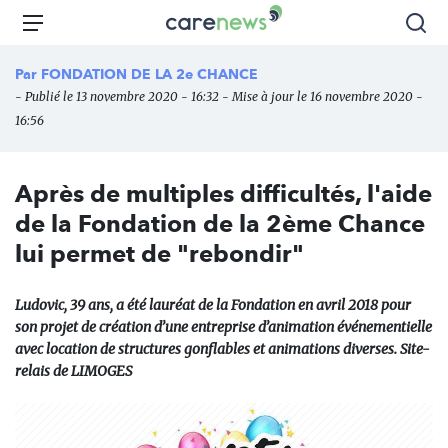
Aller
Carenews,
Menu
Rec
au
Le
contenu
média
Par
FONDATION DE LA 2e CHANCE
principal
des
- Publié le 13 novembre 2020 - 16:32 - Mise à jour le 16 novembre 2020 -
acteurs
16:56
de
l'engagement
Après de multiples difficultés, l'aide
de la Fondation de la 2ème Chance
lui permet de "rebondir"
Ludovic, 39 ans, a été lauréat de la Fondation en avril 2018 pour
son projet de création d’une entreprise d’animation événementielle
avec location de structures gonflables et animations diverses. Site-
relais de LIMOGES