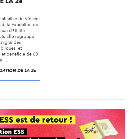
E LA 2e
initiative de Vincent
ud, la Fondation de
nue d'Utilité
06. Elle regroupe
es (grandes
ubliques, et
s) et bénéficie de 60
. ...
ONDATION DE LA 2e