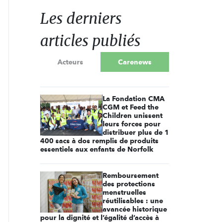
Les derniers
articles publiés
Acteurs
Carenews
La Fondation CMA
CGM et Feed the
Children unissent
leurs forces pour
distribuer plus de 1
400 sacs à dos remplis de produits
essentiels aux enfants de Norfolk
Remboursement
des protections
menstruelles
réutilisables : une
avancée historique
pour la dignité et l’égalité d’accès à