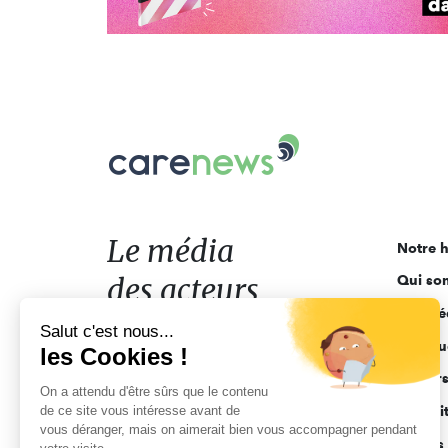
Carenews,
Le
média
des
acteurs
Le média
Notre h
de
des acteurs
Qui so
l'engagement
Ligne é
de l'engagement
Salut c'est nous...
Pourquo
les Cookies !
Acteur
On a attendu d'être sûrs que le contenu
de ce site vous intéresse avant de
Actuali
vous déranger, mais on aimerait bien vous accompagner pendant
Appels 