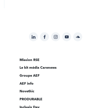
LinkedIn
Facebook
Instagram
YouTube
Soundcloud
Suivez-
nous
sur:
Mission RSE
Le kit média Carenews
Groupe AEF
AEF info
Novethic
PRODURABLE
Inclusiv Day