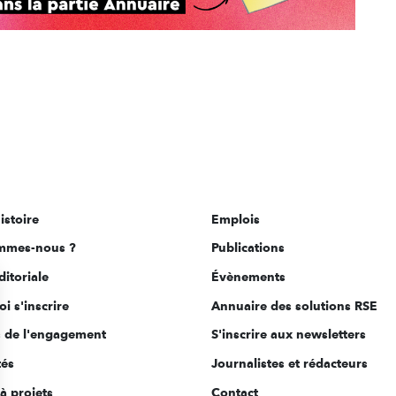
istoire
Emplois
mmes-nous ?
Publications
ditoriale
Évènements
i s'inscrire
Annuaire des solutions RSE
s de l'engagement
S'inscrire aux newsletters
tés
Journalistes et rédacteurs
à projets
Contact