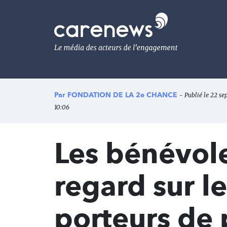
Aller
au
Carenews,
contenu
Le
principal
média
des
acteurs
de
l'engagement
Par
FONDATION DE LA 2e CHANCE
- Publié le 22 s
10:06
Les bénévole
regard sur l
porteurs de 