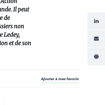
’Action
ande. Il peut
pe de
ssiers non
ue Ledey,
ion et de son
Ajouter à mes favoris