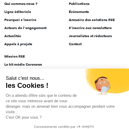
Qui sommes-nous ?
Publications
Ligne éditoriale
Évènements
Pourquoi s'inscrire
Annuaire des solutions RSE
Acteurs de l'engagement
S'inscrire aux newsletters
Actualités
Journalistes et rédacteurs
Appels à projets
Contact
Mission RSE
Le kit média Carenews
Groupe AEF
Salut c'est nous...
AEF info
les Cookies !
Novethic
On a attendu d'être sûrs que le contenu de
PRODURABLE
ce site vous intéresse avant de vous
Inclusiv Day
déranger, mais on aimerait bien vous accompagner pendant votre
visite...
C'est OK pour vous ?
CGV
Données personnelles
Mentions légales
2025-2026 Tout droits réservés
Consentements certifiés par