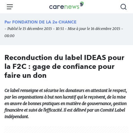
Aller
Carenews,
Menu
Rec
au
Le
contenu
média
Par
FONDATION DE LA 2e CHANCE
principal
des
- Publié le 15 décembre 2015 - 10:51 - Mise à jour le 16 décembre 2015 -
acteurs
08:00
de
l'engagement
Reconduction du label IDEAS pour
la F2C : gage de confiance pour
faire un don
Ce label renseigne et sécurise les donateurs en attestant le respect,
par les organisations à but non lucratif qui le reçoivent, de la mise
en œuvre de bonnes pratiques en matière de gouvernance, gestion
financière et suivi de l'efficacité. Il est délivré par un Comité Label
indépendant.