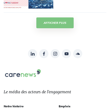
AFFICHER PLUS
LinkedIn
Facebook
Instagram
YouTube
Soundcloud
Suivez-
nous
Carenews,
sur:
Le
média
des
Le média
des acteurs
de l'engagement
acteurs
de
Notre histoire
Emplois
l'engagement