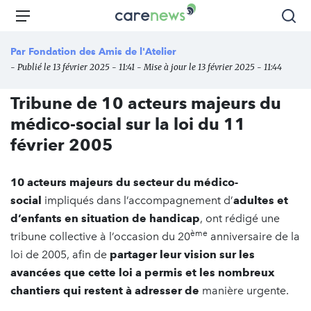
Aller
Carenews,
Menu
Rec
au
Le
contenu
média
Par
Fondation des Amis de l'Atelier
principal
des
- Publié le 13 février 2025 - 11:41 - Mise à jour le 13 février 2025 - 11:44
acteurs
de
Tribune de 10 acteurs majeurs du
l'engagement
médico-social sur la loi du 11
février 2005
10 acteurs majeurs du secteur du médico-
social
impliqués dans l’accompagnement d’
adultes et
d’enfants en situation de handicap
, ont rédigé une
ème
tribune collective à l’occasion du 20
anniversaire de la
loi de 2005, afin de
partager leur vision sur les
avancées que cette loi a permis et les nombreux
chantiers qui restent à adresser de
manière urgente.