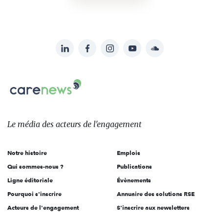
LinkedIn
Facebook
Instagram
YouTube
Soundcloud
Suivez-
nous
Carenews,
sur:
Le
média
des
Le média
des acteurs
de l'engagement
acteurs
de
Notre histoire
Emplois
l'engagement
Qui sommes-nous ?
Publications
Ligne éditoriale
Évènements
Pourquoi s'inscrire
Annuaire des solutions RSE
Acteurs de l'engagement
S'inscrire aux newsletters