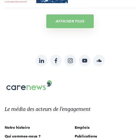
AFFICHER PLUS
LinkedIn
Facebook
Instagram
YouTube
Soundcloud
Suivez-
nous
Carenews,
sur:
Le
média
des
Le média
des acteurs
de l'engagement
acteurs
de
Notre histoire
Emplois
l'engagement
Qui sommes-nous ?
Publications