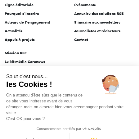
Ligne éditoriale
Évènements
Pourquoi s'inscrire
Annuaire des solutions RSE
Acteurs de l'engagement
S'inscrire aux newsletters
Actualités
Journalistes et rédacteurs
Appels à projets
Contact
Mission RSE
Le kit média Carenews
Groupe AEF
Salut c'est nous...
AEF info
les Cookies !
Novethic
On a attendu d'être sûrs que le contenu de
PRODURABLE
ce site vous intéresse avant de vous
Inclusiv Day
déranger, mais on aimerait bien vous accompagner pendant votre
visite...
C'est OK pour vous ?
CGV
Données personnelles
Mentions légales
2025-2026 Tout droits réservés
Consentements certifiés par