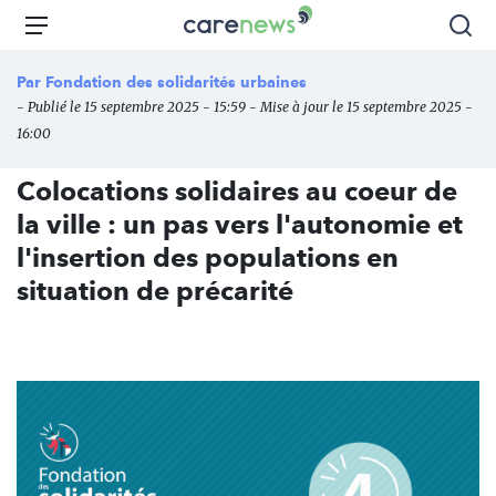
Aller
Carenews,
Menu
Rec
au
Le
contenu
média
Par
Fondation des solidarités urbaines
principal
des
- Publié le 15 septembre 2025 - 15:59 - Mise à jour le 15 septembre 2025 -
acteurs
16:00
de
l'engagement
Colocations solidaires au coeur de
la ville : un pas vers l'autonomie et
l'insertion des populations en
situation de précarité