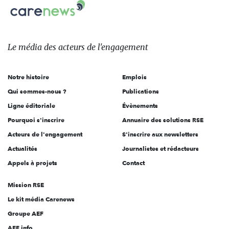
Carenews,
sur:
Le
média
des
Le média
des acteurs
de l'engagement
acteurs
de
Notre histoire
Emplois
l'engagement
Qui sommes-nous ?
Publications
Ligne éditoriale
Évènements
Pourquoi s'inscrire
Annuaire des solutions RSE
Acteurs de l'engagement
S'inscrire aux newsletters
Actualités
Journalistes et rédacteurs
Appels à projets
Contact
Mission RSE
Le kit média Carenews
Groupe AEF
AEF info