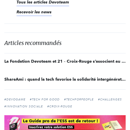
Tous les articles Devoteam
Recevoir les news
Articles recommandés
La Fondation Devoteam et 21 – Croix-Rouge s’associent au service de l’innovation sociale
ShareAmi : quand la tech favorise la solidarité intergénérationnelle
#DEVOGAME
#TECH FOR GOOD
#TECHFORPEOPLE
#CHALLENGES
#INNOVATION SOCIALE
#CROIX-ROUGE