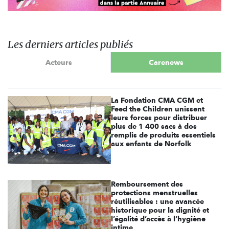
Les derniers articles publiés
Acteurs
Carenews
La Fondation CMA CGM et
Feed the Children unissent
leurs forces pour distribuer
plus de 1 400 sacs à dos
remplis de produits essentiels
aux enfants de Norfolk
Remboursement des
protections menstruelles
réutilisables : une avancée
historique pour la dignité et
l’égalité d’accès à l’hygiène
intime