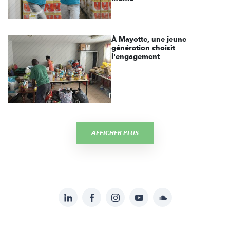
À Mayotte, une jeune
génération choisit
l'engagement
AFFICHER PLUS
LinkedIn
Facebook
Instagram
YouTube
Soundcloud
Suivez-
nous