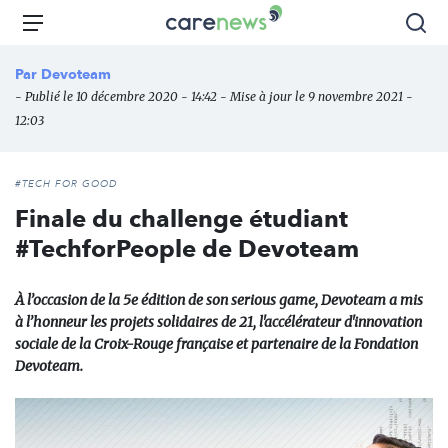
Aller
Carenews,
Menu
Rec
au
Le
contenu
média
Par
Devoteam
principal
des
- Publié le 10 décembre 2020 - 14:42 - Mise à jour le 9 novembre 2021 -
acteurs
12:03
de
l'engagement
#TECH FOR GOOD
Finale du challenge étudiant
#TechforPeople de Devoteam
À l’occasion de la 5e édition de son serious game, Devoteam a mis
à l’honneur les projets solidaires de 21, l'accélérateur d'innovation
sociale de la Croix-Rouge française et partenaire de la Fondation
Devoteam.