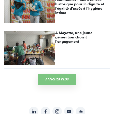
historique pour la dignité et
l’égalité d’accès à l’hygiène
intime
À Mayotte, une jeune
génération choisit
l'engagement
AFFICHER PLUS
LinkedIn
Facebook
Instagram
YouTube
Soundcloud
Suivez-