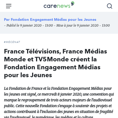
Aller
Carenews,
Menu
Rec
au
Le
contenu
média
Par
Fondation Engagement Médias pour les Jeunes
principal
des
- Publié le 9 janvier 2020 - 13:00 - Mise à jour le 9 janvier 2020 - 13:00
acteurs
de
l'engagement
#MÉCÉNAT
France Télévisions, France Médias
Monde et TV5Monde créent la
Fondation Engagement Médias
pour les Jeunes
La Fondation de France et la Fondation Engagement Médias pour
les Jeunes ont signé, ce mercredi 8 janvier 2020, une convention qui
marque le regroupement de trois acteurs majeurs de l’audiovisuel
public. Cette nouvelle Fondation s’engage à soutenir des projets et
actions contribuant à l’inclusion des jeunes en situation de fragilité
via l’audiovisuel, le numérique, les médias et la culture.