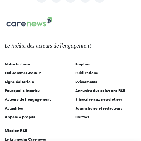
nous
Carenews,
sur:
Le
média
des
Le média
des acteurs
de l'engagement
acteurs
de
Notre histoire
Emplois
l'engagement
Qui sommes-nous ?
Publications
Ligne éditoriale
Évènements
Pourquoi s'inscrire
Annuaire des solutions RSE
Acteurs de l'engagement
S'inscrire aux newsletters
Actualités
Journalistes et rédacteurs
Appels à projets
Contact
Mission RSE
Le kit média Carenews