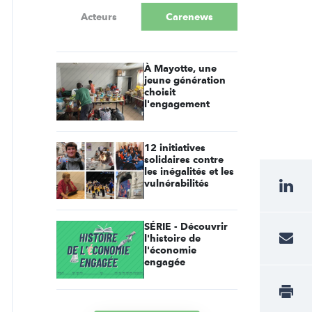
Acteurs
Carenews
À Mayotte, une
jeune génération
choisit
l'engagement
12 initiatives
solidaires contre
les inégalités et les
vulnérabilités
SÉRIE - Découvrir
l'histoire de
l'économie
engagée