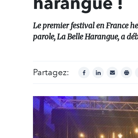
harangue !
Le premier festival en France he
parole, La Belle Harangue, a déb
Partagez:
facebook
linkedin
mail
print