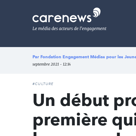
Aller
au
Carenews,
contenu
Le
principal
média
des
acteurs
de
l'engagement
Par
Fondation Engagement Médias pour les Jeun
septembre 2021 - 12:14
#CULTURE
Un début pr
première qui