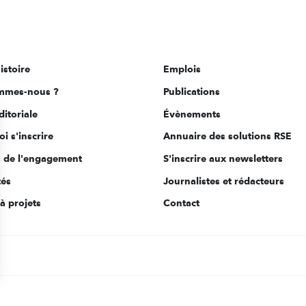
istoire
Emplois
mmes-nous ?
Publications
ditoriale
Évènements
i s'inscrire
Annuaire des solutions RSE
s de l'engagement
S'inscrire aux newsletters
tés
Journalistes et rédacteurs
à projets
Contact
s Options