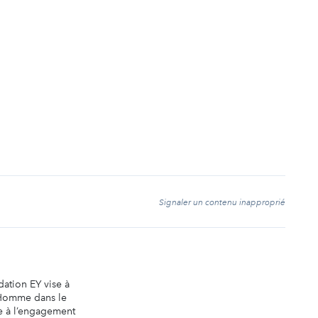
t
Signaler un contenu inapproprié
ation EY vise à
’Homme dans le
e à l’engagement