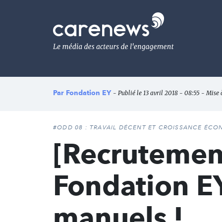
Aller
au
Carenews,
contenu
Le
principal
média
des
acteurs
de
l'engagement
Par
Fondation EY
- Publié le 13 avril 2018 - 08:55 - Mise 
#ODD 08 : TRAVAIL DÉCENT ET CROISSANCE ÉC
[Recrutement
Fondation EY
manuels !