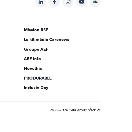
Suivez-
nous
sur:
Mission RSE
Le kit média Carenews
Groupe AEF
AEF info
Novethic
PRODURABLE
Inclusiv Day
2025-2026 Tout droits réservés