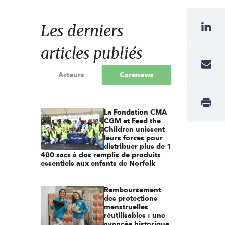
Les derniers
articles publiés
Acteurs
Carenews
La Fondation CMA
CGM et Feed the
Children unissent
leurs forces pour
distribuer plus de 1
400 sacs à dos remplis de produits
essentiels aux enfants de Norfolk
Remboursement
des protections
menstruelles
réutilisables : une
avancée historique