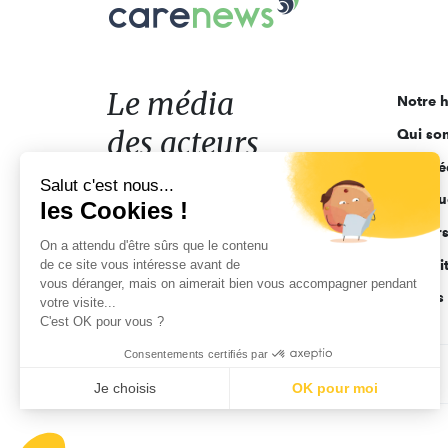
Le
média
des
acteurs
Le média
Notre h
de
des acteurs
Qui so
l'engagement
Ligne é
de l'engagement
Salut c'est nous...
Pourquo
les Cookies !
Acteur
On a attendu d'être sûrs que le contenu
de ce site vous intéresse avant de
Actuali
vous déranger, mais on aimerait bien vous accompagner pendant
Appels 
votre visite...
C'est OK pour vous ?
Consentements certifiés par
CGV
Données personnelles
Mentions légales
Je choisis
OK pour moi
Axeptio consent
Plateforme de Gestion du Consentement : Personnalisez vo