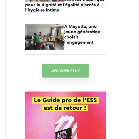
pour la dignité et l’égalité d’accès à
l’hygiène intime
À Mayotte, une
jeune génération
choisit
l'engagement
AFFICHER PLUS