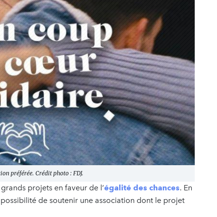
on préférée. Crédit photo : FDJ.
grands projets en faveur de l’
égalité des chances
. En
possibilité de soutenir une association dont le projet