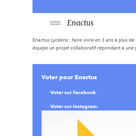
Enactus
Enactus Lycéens : faire vivre en 3 ans à plus d
équipe un projet collaboratif répondant à une
Voter pour Enactus
-
Voter sur Facebook
.
-
Voter sur Instagram.