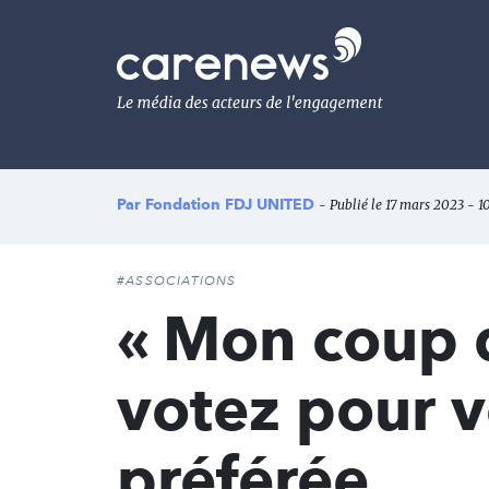
Aller
au
Carenews,
contenu
Le
principal
média
des
acteurs
de
l'engagement
Par
Fondation FDJ UNITED
- Publié le 17 mars 2023 - 10
#ASSOCIATIONS
« Mon coup d
votez pour v
préférée