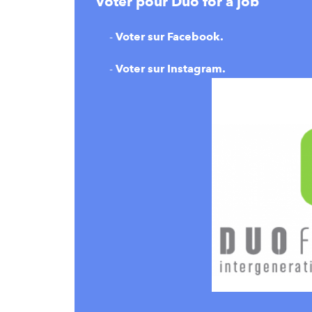
Voter pour Duo for a job
-
Voter sur Facebook.
-
Voter sur Instagram.