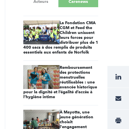
Acteurs
Carenews
La Fondation CMA
CGM et Feed the
Children unissent
leurs forces pour
distribuer plus de 1
400 sacs à dos remplis de produits
essentiels aux enfants de Norfolk
Remboursement
des protections
menstruelles
réutilisables : une
avancée historique
pour la dignité et l’égalité d’accès à
l’hygiène intime
À Mayotte, une
jeune génération
choisit
l'engagement