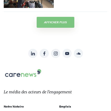
AFFICHER PLUS
LinkedIn
Facebook
Instagram
YouTube
Soundcloud
Suivez-
nous
Carenews,
sur:
Le
média
des
Le média
des acteurs
de l'engagement
acteurs
de
Notre histoire
Emplois
l'engagement