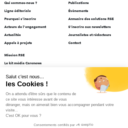
Qui sommes-nous ?
Publications
Ligne éditoriale
Évènements
Pourquoi s'inscrire
Annuaire des solutions RSE
Acteurs de l'engagement
S'inscrire aux newsletters
Actualités
Journalistes et rédacteurs
Appels à projets
Contact
Mission RSE
Le kit média Carenews
Groupe AEF
Salut c'est nous...
AEF info
les Cookies !
Novethic
On a attendu d'être sûrs que le contenu de
PRODURABLE
ce site vous intéresse avant de vous
Inclusiv Day
déranger, mais on aimerait bien vous accompagner pendant votre
visite...
C'est OK pour vous ?
CGV
Données personnelles
Mentions légales
2025-2026 Tout droits réservés
Consentements certifiés par