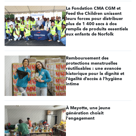
La Fondation CMA CGM et
Feed the Children unissent
leurs forces pour distribuer
plus de 1 400 sacs à dos
remplis de produits essentiels
aux enfants de Norfolk
Remboursement des
protections menstruelles
réutilisables : une avancée
historique pour la dignité et
l’égalité d’accès à l’hygiène
intime
À Mayotte, une jeune
génération choisit
l'engagement