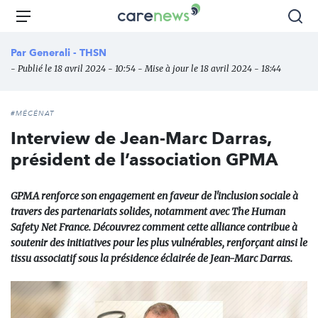
Aller
Carenews,
Menu
Rec
au
Le
contenu
média
Par
Generali - THSN
principal
des
- Publié le 18 avril 2024 - 10:54 - Mise à jour le 18 avril 2024 - 18:44
acteurs
de
l'engagement
#MÉCÉNAT
Interview de Jean-Marc Darras,
président de l’association GPMA
GPMA renforce son engagement en faveur de l'inclusion sociale à
travers des partenariats solides, notamment avec The Human
Safety Net France. Découvrez comment cette alliance contribue à
soutenir des initiatives pour les plus vulnérables, renforçant ainsi le
tissu associatif sous la présidence éclairée de Jean-Marc Darras.