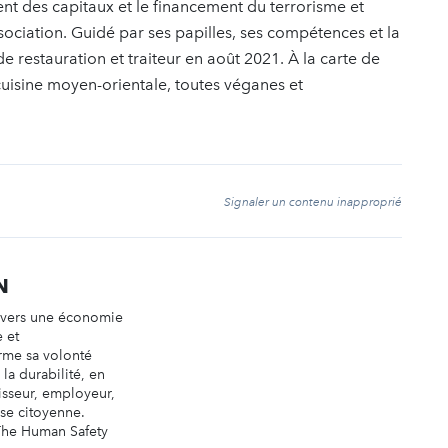
ent des capitaux et le financement du terrorisme et
ciation. Guidé par ses papilles, ses compétences et la
de restauration et traiteur en août 2021. À la carte de
cuisine moyen-orientale, toutes véganes et
t
Signaler un contenu inapproprié
N
n vers une économie
e et
irme sa volonté
la durabilité, en
tisseur, employeur,
ise citoyenne.
 The Human Safety