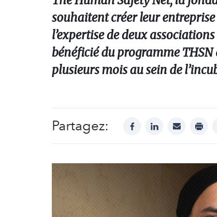
The Human Safety Net, la fondat
souhaitent créer leur entreprise 
l’expertise de deux associations
bénéficié du programme THSN a
plusieurs mois au sein de l’inc
Partagez:
facebook
linkedin
mail
print