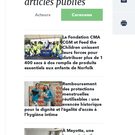
articles publiés
Acteurs
Carenews
La Fondation CMA
CGM et Feed the
Children unissent
leurs forces pour
distribuer plus de 1
400 sacs à dos remplis de produits
essentiels aux enfants de Norfolk
Remboursement
des protections
menstruelles
réutilisables : une
avancée historique
pour la dignité et l’égalité d’accès à
l’hygiène intime
À Mayotte, une