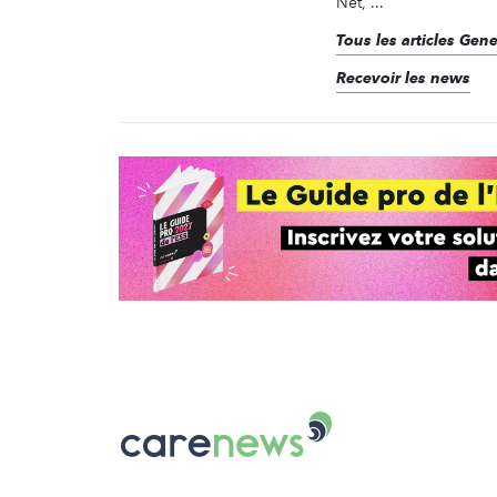
Net, ...
Tous les articles Gen
Recevoir les news
Carenews,
Le
média