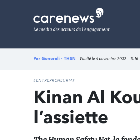
Aller
au
Carenews,
contenu
Le
principal
média
des
acteurs
de
l'engagement
Par
Generali - THSN
- Publié le 4 novembre 2022 - 11:16 
#ENTREPRENEURIAT
Kinan Al Kou
l’assiette