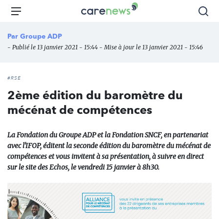
Aller
Carenews,
Menu
Rec
au
Le
contenu
média
Par
Groupe ADP
principal
des
- Publié le 13 janvier 2021 - 15:44 - Mise à jour le 13 janvier 2021 - 15:46
acteurs
de
l'engagement
#RSE
2ème édition du baromètre du
mécénat de compétences
La Fondation du Groupe ADP et la Fondation SNCF, en partenariat
avec l'IFOP, éditent la seconde édition du baromètre du mécénat de
compétences et vous invitent à sa présentation, à suivre en direct
sur le site des Echos, le vendredi 15 janvier à 8h30.