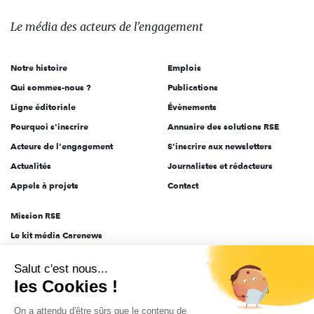
média
des
Le média
des acteurs
de l'engagement
acteurs
de
Notre histoire
Emplois
l'engagement
Qui sommes-nous ?
Publications
Ligne éditoriale
Évènements
Pourquoi s'inscrire
Annuaire des solutions RSE
Acteurs de l'engagement
S'inscrire aux newsletters
Actualités
Journalistes et rédacteurs
Appels à projets
Contact
Mission RSE
Le kit média Carenews
Groupe AEF
Salut c'est nous...
AEF info
les Cookies !
Novethic
On a attendu d'être sûrs que le contenu de
PRODURABLE