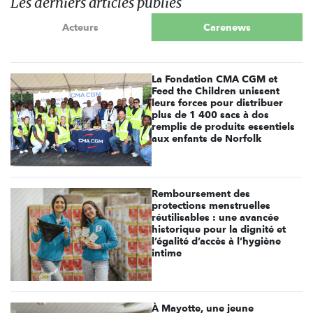
Les derniers articles publiés
Acteurs
Carenews
La Fondation CMA CGM et
Feed the Children unissent
leurs forces pour distribuer
plus de 1 400 sacs à dos
remplis de produits essentiels
aux enfants de Norfolk
Remboursement des
protections menstruelles
réutilisables : une avancée
historique pour la dignité et
l’égalité d’accès à l’hygiène
intime
À Mayotte, une jeune