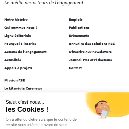
des
Le média
des acteurs
de l'engagement
acteurs
de
Notre histoire
Emplois
l'engagement
Qui sommes-nous ?
Publications
Ligne éditoriale
Évènements
Pourquoi s'inscrire
Annuaire des solutions RSE
Acteurs de l'engagement
S'inscrire aux newsletters
Actualités
Journalistes et rédacteurs
Appels à projets
Contact
Mission RSE
Le kit média Carenews
Groupe AEF
Salut c'est nous...
AEF info
les Cookies !
Novethic
On a attendu d'être sûrs que le contenu de
PRODURABLE
ce site vous intéresse avant de vous
Inclusiv Day