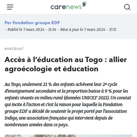
Aller
Carenews,
Menu
Rec
au
Le
contenu
média
Par
Fondation groupe EDF
principal
des
- Publié le 7 mars 2024 - 11:34 - Mise à jour le 7 mars 2024 - 17:11
acteurs
de
l'engagement
#MÉCÉNAT
Accès à l’éducation au Togo : allier
agroécologie et éducation
Au Togo, seulement 21 % des enfants achèvent leur 2ᵉ cycle
d’enseignement secondaire et la proportion baisse à 9 % pour les
enfants vivants en milieu rural (données UNICEF 2021). Un constat
qui incite à l’action et c’est la raison pour laquelle la Fondation
groupe EDF a décidé de soutenir le projet porté par l’association
Indigo, une association française qui intervient depuis de
nombreuses années dans ce pays.