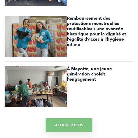
Remboursement des
protections menstruelles
réutilisables : une avancée
historique pour la dignité et
l’égalité d’accès à l’hygiène
intime
À Mayotte, une jeune
génération choisit
l'engagement
AFFICHER PLUS