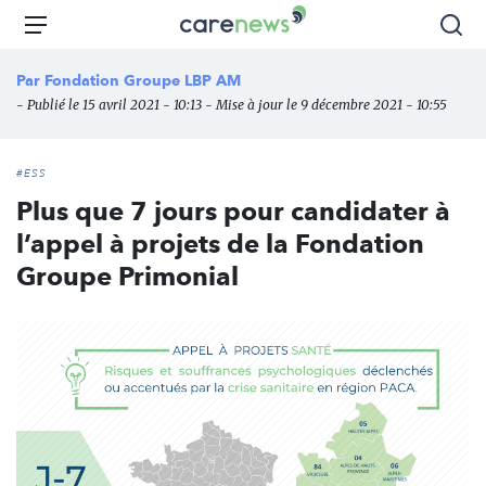
Aller
Carenews,
Menu
Rec
au
Le
contenu
média
Par
Fondation Groupe LBP AM
principal
des
- Publié le 15 avril 2021 - 10:13 - Mise à jour le 9 décembre 2021 - 10:55
acteurs
de
l'engagement
#ESS
Plus que 7 jours pour candidater à
l’appel à projets de la Fondation
Groupe Primonial