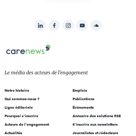
LinkedIn
Facebook
Instagram
YouTube
Soundcloud
Suivez-
nous
Carenews,
sur:
Le
média
des
Le média
des acteurs
de l'engagement
acteurs
de
Notre histoire
Emplois
l'engagement
Qui sommes-nous ?
Publications
Ligne éditoriale
Évènements
Pourquoi s'inscrire
Annuaire des solutions RSE
Acteurs de l'engagement
S'inscrire aux newsletters
Actualités
Journalistes et rédacteurs