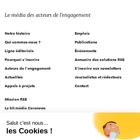
média
des
Le média
des acteurs
de l'engagement
acteurs
de
Notre histoire
Emplois
l'engagement
Qui sommes-nous ?
Publications
Ligne éditoriale
Évènements
Pourquoi s'inscrire
Annuaire des solutions RSE
Acteurs de l'engagement
S'inscrire aux newsletters
Actualités
Journalistes et rédacteurs
Appels à projets
Contact
Mission RSE
Le kit média Carenews
Groupe AEF
Salut c'est nous...
AEF info
les Cookies !
Novethic