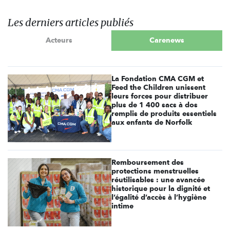
Les derniers articles publiés
Acteurs
Carenews
La Fondation CMA CGM et
Feed the Children unissent
leurs forces pour distribuer
plus de 1 400 sacs à dos
remplis de produits essentiels
aux enfants de Norfolk
Remboursement des
protections menstruelles
réutilisables : une avancée
historique pour la dignité et
l’égalité d’accès à l’hygiène
intime