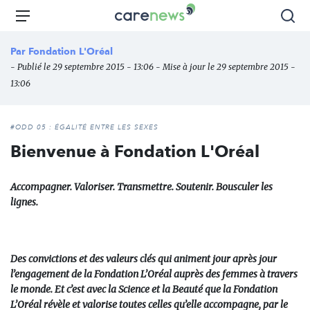
Aller
Carenews,
Menu
Rec
au
Le
contenu
média
Par
Fondation L'Oréal
principal
des
- Publié le 29 septembre 2015 - 13:06 - Mise à jour le 29 septembre 2015 -
acteurs
13:06
de
l'engagement
#ODD 05 : ÉGALITÉ ENTRE LES SEXES
Bienvenue à Fondation L'Oréal
Accompagner. Valoriser. Transmettre. Soutenir. Bousculer les
lignes.
Des convictions et des valeurs clés qui animent jour après jour
l’engagement de la Fondation L’Oréal auprès des femmes à travers
le monde. Et c’est avec la
Science
et la
Beauté
que la Fondation
L’Oréal révèle et valorise toutes celles qu’elle accompagne, par le