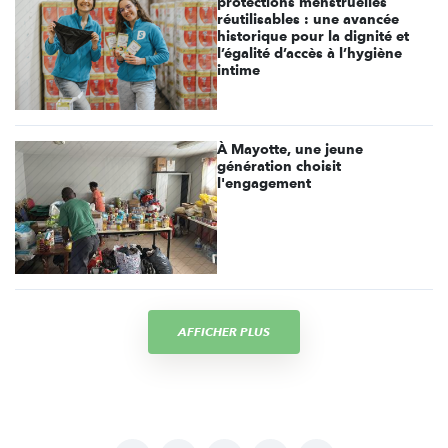
protections menstruelles
réutilisables : une avancée
historique pour la dignité et
l’égalité d’accès à l’hygiène
intime
À Mayotte, une jeune
génération choisit
l'engagement
AFFICHER PLUS