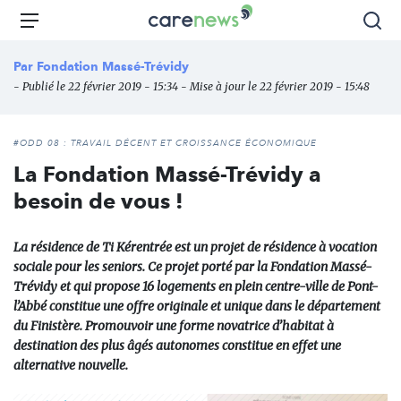
Aller
Carenews,
Menu
Rec
au
Le
contenu
média
Par
Fondation Massé-Trévidy
principal
des
- Publié le 22 février 2019 - 15:34 - Mise à jour le 22 février 2019 - 15:48
acteurs
de
l'engagement
#ODD 08 : TRAVAIL DÉCENT ET CROISSANCE ÉCONOMIQUE
La Fondation Massé-Trévidy a
besoin de vous !
La résidence de Ti Kérentrée est un projet de résidence à vocation
sociale pour les seniors. Ce projet porté par la Fondation Massé-
Trévidy et qui propose 16 logements en plein centre-ville de Pont-
l’Abbé constitue une offre originale et unique dans le département
du Finistère. Promouvoir une forme novatrice d’habitat à
destination des plus âgés autonomes constitue en effet une
alternative nouvelle.