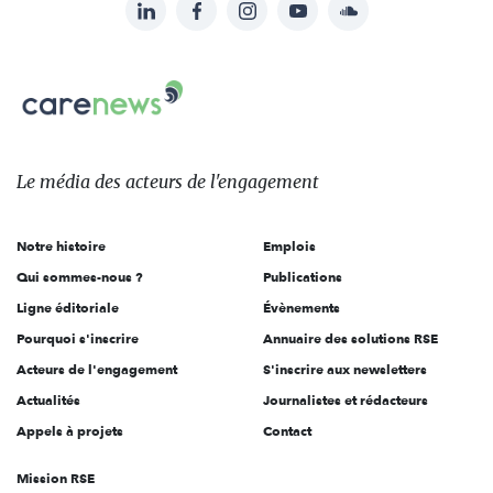
LinkedIn
Facebook
Instagram
YouTube
Soundcloud
Suivez-
nous
Carenews,
sur:
Le
média
des
Le média
des acteurs
de l'engagement
acteurs
de
Notre histoire
Emplois
l'engagement
Qui sommes-nous ?
Publications
Ligne éditoriale
Évènements
Pourquoi s'inscrire
Annuaire des solutions RSE
Acteurs de l'engagement
S'inscrire aux newsletters
Actualités
Journalistes et rédacteurs
Appels à projets
Contact
Mission RSE