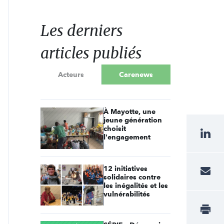
Les derniers
articles publiés
Acteurs
Carenews
À Mayotte, une
jeune génération
choisit
l'engagement
12 initiatives
solidaires contre
les inégalités et les
vulnérabilités