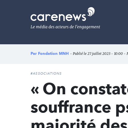
Aller
au
Carenews,
contenu
Le
principal
média
des
acteurs
de
l'engagement
Par
Fondation MNH
- Publié le 27 juillet 2023 - 10:00 - 
#ASSOCIATIONS
« On consta
souffrance 
majorité des