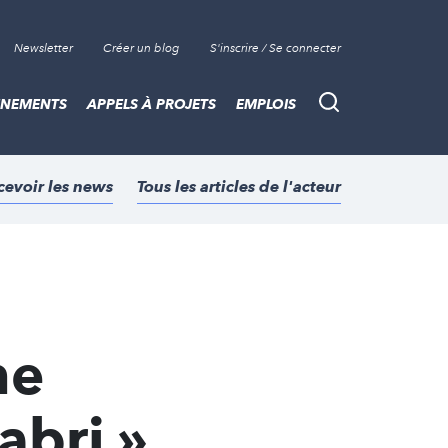
Newsletter
Créer un blog
S'inscrire / Se connecter
ÈNEMENTS
APPELS À PROJETS
EMPLOIS
Recherche
cevoir les news
Tous les articles de l'acteur
ne
abri »