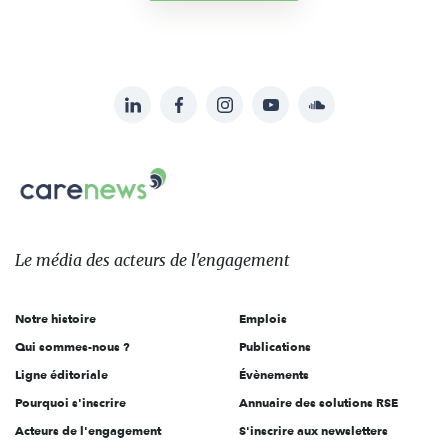
LinkedIn
Facebook
Instagram
YouTube
Soundcloud
Suivez-
nous
Carenews,
sur:
Le
média
des
Le média
des acteurs
de l'engagement
acteurs
de
Notre histoire
Emplois
l'engagement
Qui sommes-nous ?
Publications
Ligne éditoriale
Évènements
Pourquoi s'inscrire
Annuaire des solutions RSE
Acteurs de l'engagement
S'inscrire aux newsletters