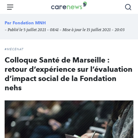
Aller
Carenews,
Menu
Rec
au
Le
contenu
média
Par
Fondation MNH
principal
des
- Publié le 5 juillet 2021 - 08:41 - Mise à jour le 15 juillet 2021 - 20:03
acteurs
de
l'engagement
#MÉCÉNAT
Colloque Santé de Marseille :
retour d’expérience sur l’évaluation
d’impact social de la Fondation
nehs