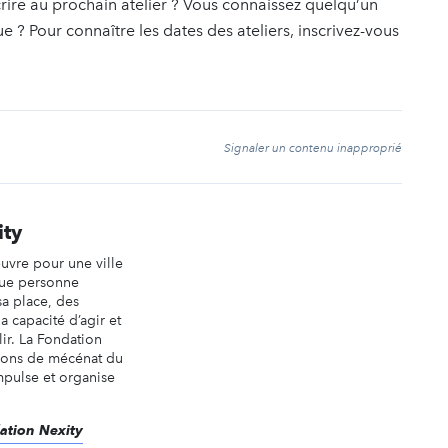
crire au prochain atelier ? Vous connaissez quelqu’un
e ? Pour connaître les dates des ateliers, inscrivez-vous
t
Signaler un contenu inapproprié
ity
uvre pour une ville
que personne
 sa place, des
la capacité d’agir et
ir. La Fondation
tions de mécénat du
mpulse et organise
dation Nexity