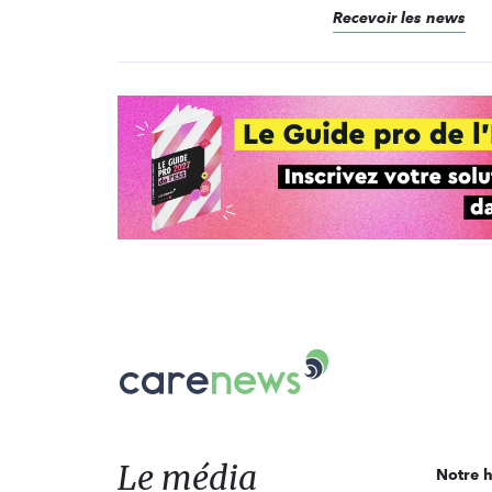
Recevoir les news
Carenews,
Le
média
des
acteurs
Le média
Notre h