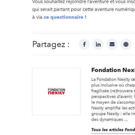
Vous souhaitez rejoindre l’aventure et vous ins
qui serait partant pour cette aventure numériqu
à via
ce questionnaire !
Partagez :
facebook
linkedin
mail
prin
Fondation Nex
La Fondation Nexity œ
plus inclusive où cha
fragilisée (re)trouvera
perspectives d’avenir, 
le moyen de s’accompl
Nexity amplifie les ac
groupe Nexity : elle i
des dynamiques ...
Tous les articles Fon