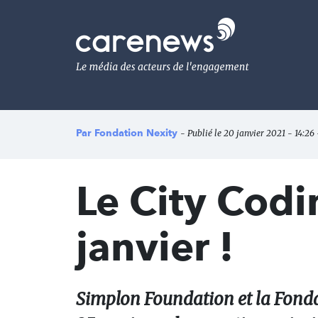
Aller
au
Carenews,
contenu
Le
principal
média
des
acteurs
de
l'engagement
Par
Fondation Nexity
- Publié le 20 janvier 2021 - 14:26 
Le City Cod
janvier !
Simplon Foundation et la Fondat