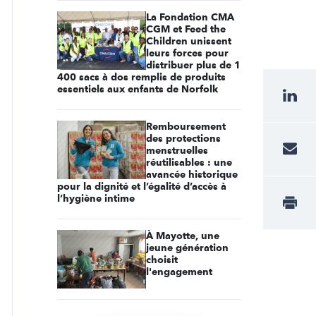
La Fondation CMA
CGM et Feed the
Children unissent
leurs forces pour
distribuer plus de 1
400 sacs à dos remplis de produits
essentiels aux enfants de Norfolk
Remboursement
des protections
menstruelles
réutilisables : une
avancée historique
pour la dignité et l’égalité d’accès à
l’hygiène intime
À Mayotte, une
jeune génération
choisit
l'engagement