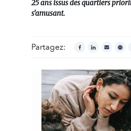
25 ans issus des quartiers priorit
s'amusant.
Partagez:
facebook
linkedin
mail
print