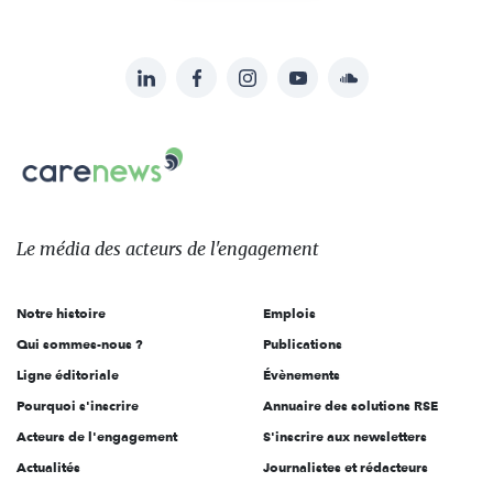
LinkedIn
Facebook
Instagram
YouTube
Soundcloud
Suivez-
nous
Carenews,
sur:
Le
média
des
Le média
des acteurs
de l'engagement
acteurs
de
Notre histoire
Emplois
l'engagement
Qui sommes-nous ?
Publications
Ligne éditoriale
Évènements
Pourquoi s'inscrire
Annuaire des solutions RSE
Acteurs de l'engagement
S'inscrire aux newsletters
Actualités
Journalistes et rédacteurs