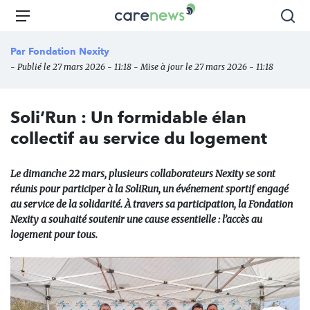
Aller
Carenews,
Menu
Rec
au
Le
contenu
média
Par
Fondation Nexity
principal
des
- Publié le 27 mars 2026 - 11:18 - Mise à jour le 27 mars 2026 - 11:18
acteurs
de
l'engagement
Soli’Run : Un formidable élan
collectif au service du logement
Le dimanche 22 mars, plusieurs collaborateurs Nexity se sont
réunis pour participer à la SoliRun, un événement sportif engagé
au service de la solidarité. À travers sa participation, la Fondation
Nexity a souhaité soutenir une cause essentielle : l’accès au
logement pour tous.