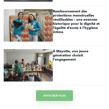
Remboursement des
protections menstruelles
réutilisables : une avancée
historique pour la dignité et
l’égalité d’accès à l’hygiène
intime
À Mayotte, une jeune
génération choisit
l'engagement
AFFICHER PLUS