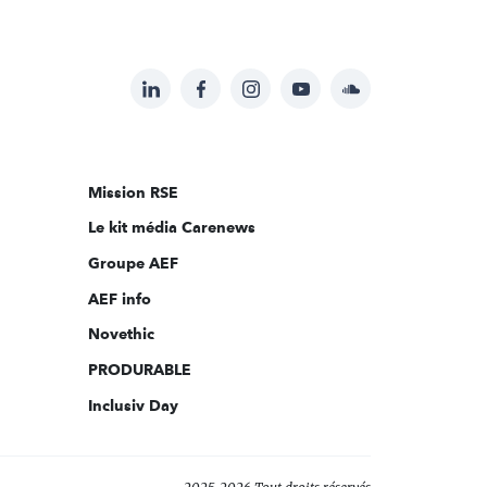
LinkedIn
Facebook
Instagram
YouTube
Soundcloud
Suivez-
nous
sur:
Mission RSE
Le kit média Carenews
Groupe AEF
AEF info
Novethic
PRODURABLE
Inclusiv Day