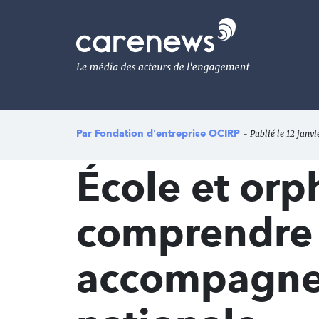
Aller
au
Carenews,
contenu
Le
principal
média
des
acteurs
de
l'engagement
Par
Fondation d'entreprise OCIRP
- Publié le 12 janvi
École et orp
comprendre
accompagner