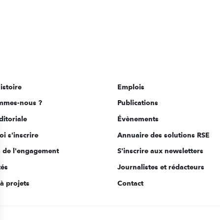
istoire
Emplois
mmes-nous ?
Publications
ditoriale
Évènements
i s'inscrire
Annuaire des solutions RSE
s de l'engagement
S'inscrire aux newsletters
tés
Journalistes et rédacteurs
à projets
Contact