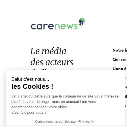
Carenews,
Le
média
des
acteurs
Le média
Notre h
de
des acteurs
Qui so
l'engagement
Ligne é
de l'engagement
Pourquo
Salut c'est nous...
les Cookies !
Acteur
On a attendu d'être sûrs que le contenu de ce site vous intéresse
Actuali
avant de vous déranger, mais on aimerait bien vous
Appels 
accompagner pendant votre visite...
C'est OK pour vous ?
Consentements certifiés par