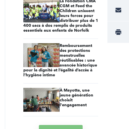
La Fondation CMA
CGM et Feed the
Children unissent
leurs forces pour
distribuer plus de 1
400 sacs à dos remplis de produits
essentiels aux enfants de Norfolk
Remboursement
des protections
menstruelles
réutilisables : une
avancée historique
pour la dignité et l’égalité d’accès à
l’hygiène intime
À Mayotte, une
jeune génération
choisit
l'engagement