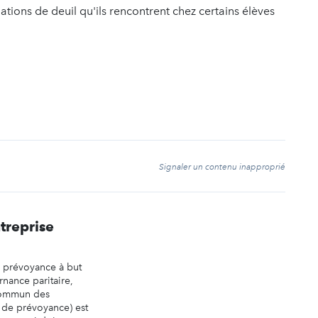
ations de deuil qu'ils rencontrent chez certains élèves
t
Signaler un contenu inapproprié
treprise
e prévoyance à but
rnance paritaire,
commun des
t de prévoyance) est