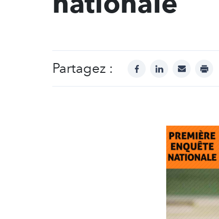
nationale
Partagez :
facebook
linkedin
mail
prin