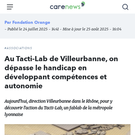
Aller
Carenews,
Menu
Rec
au
Le
contenu
média
Par
Fondation Orange
principal
des
- Publié le 24 juillet 2025 - 14:41 - Mise à jour le 25 août 2025 - 16:04
acteurs
de
l'engagement
#ASSOCIATIONS
Au Tacti-Lab de Villeurbanne, on
dépasse le handicap en
développant compétences et
autonomie
Aujourd’hui, direction Villeurbanne dans le Rhône, pour y
découvrir l’action du Tacti-Lab, un fablab de la métropole
lyonnaise