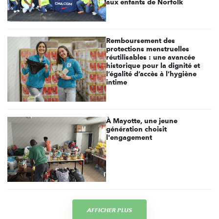
aux enfants de Norfolk
Remboursement des
protections menstruelles
réutilisables : une avancée
historique pour la dignité et
l’égalité d’accès à l’hygiène
intime
À Mayotte, une jeune
génération choisit
l'engagement
AFFICHER PLUS