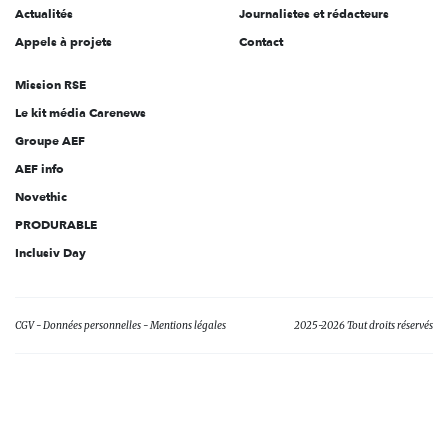
Actualités
Journalistes et rédacteurs
Appels à projets
Contact
Mission RSE
Le kit média Carenews
Groupe AEF
AEF info
Novethic
PRODURABLE
Inclusiv Day
CGV
Données personnelles
Mentions légales
2025-2026 Tout droits réservés