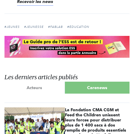
Recevoir les news
#JEUNES
#JEUNESSE
#FABLAB
#ÉDUCATION
Les derniers articles publiés
Acteurs
Carenews
La Fondation CMA CGM et
Feed the Children unissent
leurs forces pour distribuer
plus de 1 400 sacs à dos
remplis de produits essentiels