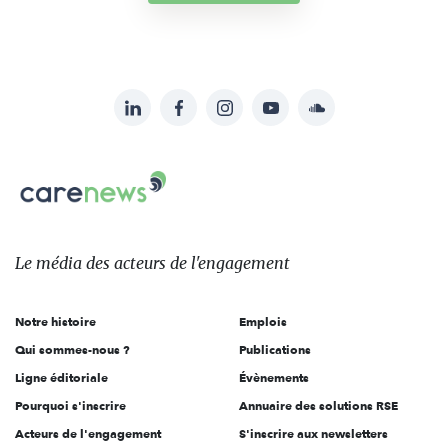
LinkedIn
Facebook
Instagram
YouTube
Soundcloud
Suivez-
nous
Carenews,
sur:
Le
média
des
Le média
des acteurs
de l'engagement
acteurs
de
Notre histoire
Emplois
l'engagement
Qui sommes-nous ?
Publications
Ligne éditoriale
Évènements
Pourquoi s'inscrire
Annuaire des solutions RSE
Acteurs de l'engagement
S'inscrire aux newsletters