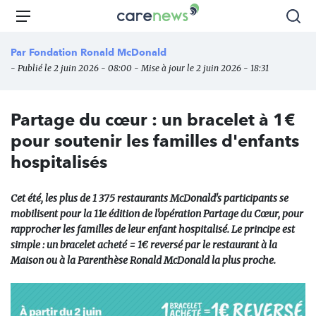
Aller
Carenews,
Menu
Rec
au
Le
contenu
média
Par
Fondation Ronald McDonald
principal
des
- Publié le 2 juin 2026 - 08:00 - Mise à jour le 2 juin 2026 - 18:31
acteurs
de
l'engagement
Partage du cœur : un bracelet à 1€
pour soutenir les familles d'enfants
hospitalisés
Cet été, les plus de 1 375 restaurants McDonald's participants se
mobilisent pour la 11e édition de l'opération Partage du Cœur, pour
rapprocher les familles de leur enfant hospitalisé. Le principe est
simple : un bracelet acheté = 1€ reversé par le restaurant à la
Maison ou à la Parenthèse Ronald McDonald la plus proche.