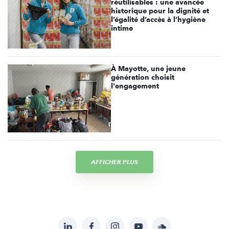
réutilisables : une avancée
historique pour la dignité et
l’égalité d’accès à l’hygiène
intime
À Mayotte, une jeune
génération choisit
l'engagement
AFFICHER PLUS
LinkedIn
Facebook
Instagram
YouTube
Soundcloud
Suivez-