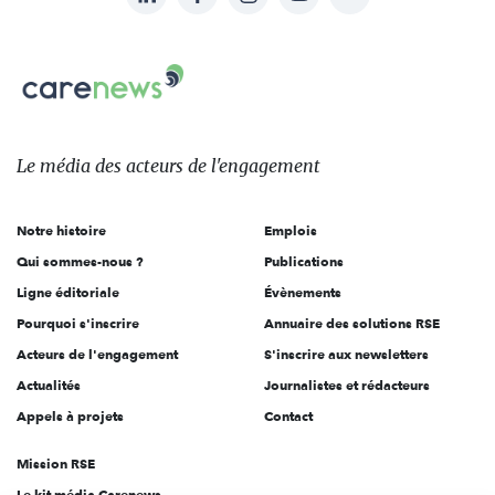
nous
Carenews,
sur:
Le
média
des
Le média
des acteurs
de l'engagement
acteurs
de
Notre histoire
Emplois
l'engagement
Qui sommes-nous ?
Publications
Ligne éditoriale
Évènements
Pourquoi s'inscrire
Annuaire des solutions RSE
Acteurs de l'engagement
S'inscrire aux newsletters
Actualités
Journalistes et rédacteurs
Appels à projets
Contact
Mission RSE
Le kit média Carenews