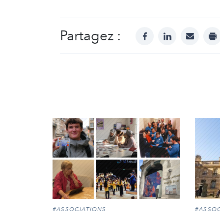
Partagez :
facebook
linkedin
mail
pr
#ASSOCIATIONS
#ASSOC