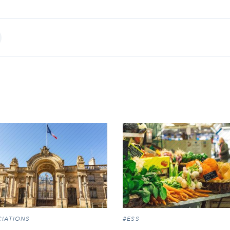
int
IATIONS
#ESS