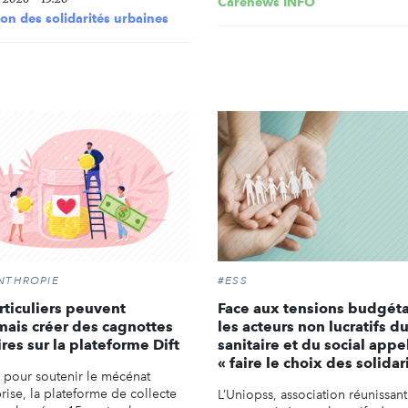
Carenews INFO
on des solidarités urbaines
NTHROPIE
#ESS
rticuliers peuvent
Face aux tensions budgéta
ais créer des cagnottes
les acteurs non lucratifs d
ires sur la plateforme Dift
sanitaire et du social appe
« faire le choix des solidar
pour soutenir le mécénat
rise, la plateforme de collecte
L’Uniopss, association réunissant