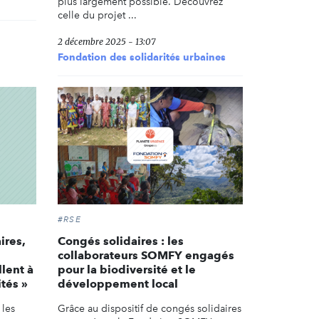
plus largement possible. Découvrez
celle du projet ...
2 décembre 2025 - 13:07
Fondation des solidarités urbaines
#RSE
ires,
Congés solidaires : les
u
collaborateurs SOMFY engagés
llent à
pour la biodiversité et le
ités »
développement local
 les
Grâce au dispositif de congés solidaires