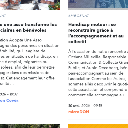
NAT
#MÉCÉNAT
 une asso transforme les
Handicap moteur : se
ciaires en bénévoles
reconstruire grâce à
l’accompagnement et au
iation Adopte Une Asso
collectif
gne des personnes en situation
rabilité, qu’il s’agisse de
À l’occasion de notre rencontre 
es en situation de handicap, en
Océane Milleville, Responsable
he d’emploi, migrantes ou
Communication & Collecte Gra
solées, afin de leur permettre
Public, et Aubin Decobecq, bén
gager dans des missions de
pair-accompagnant au sein de
at. Cet engagement leur offre
l’association Comme les Autres,
unité ...
sommes allés découvrir le quoti
cette association et comprendre
026 - 10:37
comment elle accompagne au ..
ion Covéa
30 avril 2026 - 09:15
microDON