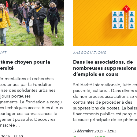
NAT
#ASSOCIATIONS
tème citoyen pour la
Dans les associations, de
ersité
nombreuses suppressions
d’emplois en cours
érimentations et recherches-
 soutenues par la Fondation
Solidarité internationale, lutte co
rise des solidarités urbaines
pauvreté, culture... Dans divers 
ujours porteuses
de nombreuses associations se 
gnements. La Fondation a conçu
contraintes de procéder à des
hes techniques accessibles à tous
suppressions de postes. La bais
 partager ces connaissances le
financements publics est perç
rgement possible. Découvrez
la cause principale de ce phén
nsacrée ...
17 décembre 2025 - 12:05
r 2026 - 15:20