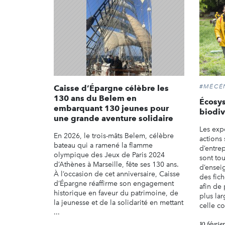
#MÉCÉ
Caisse d’Épargne célèbre les
130 ans du Belem en
Écosys
embarquant 130 jeunes pour
biodiv
une grande aventure solidaire
Les exp
En 2026, le trois-mâts Belem, célèbre
actions
bateau qui a ramené la flamme
d’entrep
olympique des Jeux de Paris 2024
sont to
d’Athènes à Marseille, fête ses 130 ans.
d’ensei
À l’occasion de cet anniversaire, Caisse
des fic
d’Épargne réaffirme son engagement
afin de
historique en faveur du patrimoine, de
plus la
la jeunesse et de la solidarité en mettant
celle co
...
10 févrie