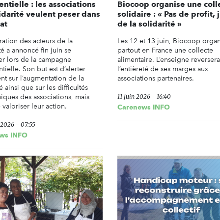
entielle : les associations
Biocoop organise une coll
idarité veulent peser dans
solidaire : « Pas de profit, 
at
de la solidarité »
ration des acteurs de la
Les 12 et 13 juin, Biocoop orga
té a annoncé fin juin se
partout en France une collecte
er lors de la campagne
alimentaire. L’enseigne reversera
tielle. Son but est d’alerter
l’entièreté de ses marges aux
nt sur l’augmentation de la
associations partenaires.
é ainsi que sur les difficultés
ques des associations, mais
11 juin 2026 - 16:40
 valoriser leur action.
Carenews INFO
t 2026 - 07:55
ws INFO