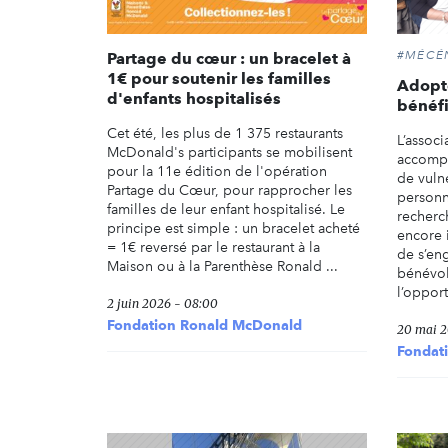
#MÉCÉ
Partage du cœur : un bracelet à
1€ pour soutenir les familles
Adopte
d'enfants hospitalisés
bénéfi
Cet été, les plus de 1 375 restaurants
L’assoc
McDonald's participants se mobilisent
accompa
pour la 11e édition de l'opération
de vulné
Partage du Cœur, pour rapprocher les
personn
familles de leur enfant hospitalisé. Le
recherc
principe est simple : un bracelet acheté
encore i
= 1€ reversé par le restaurant à la
de s’en
Maison ou à la Parenthèse Ronald ...
bénévol
l’opport
2 juin 2026 - 08:00
Fondation Ronald McDonald
20 mai 2
Fondat