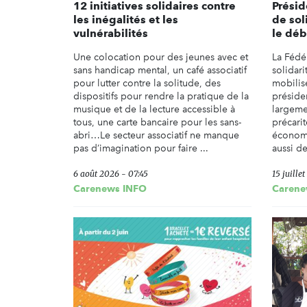
12 initiatives solidaires contre
Présid
les inégalités et les
de sol
vulnérabilités
le déb
Une colocation pour des jeunes avec et
La Fédé
sans handicap mental, un café associatif
solidari
pour lutter contre la solitude, des
mobilis
dispositifs pour rendre la pratique de la
présiden
musique et de la lecture accessible à
largeme
tous, une carte bancaire pour les sans-
précarit
abri…Le secteur associatif ne manque
économi
pas d’imagination pour faire ...
aussi de
6 août 2026 - 07:45
15 juille
Carenews INFO
Carene