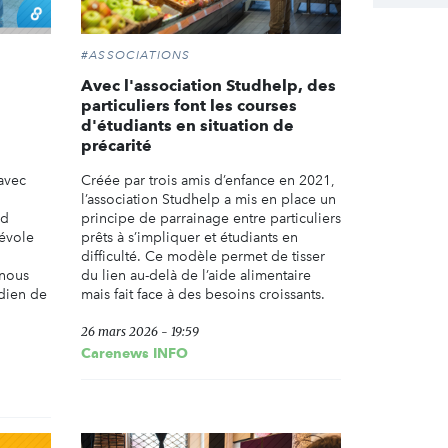
#ASSOCIATIONS
Avec l'association Studhelp, des
particuliers font les courses
d'étudiants en situation de
précarité
avec
Créée par trois amis d’enfance en 2021,
l’association Studhelp a mis en place un
nd
principe de parrainage entre particuliers
évole
prêts à s’impliquer et étudiants en
difficulté. Ce modèle permet de tisser
 nous
du lien au-delà de l’aide alimentaire
dien de
mais fait face à des besoins croissants.
.
26 mars 2026 - 19:59
Carenews INFO