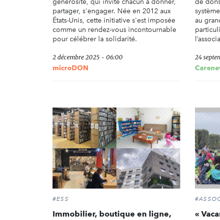
générosité, qui invite chacun à donner,
de dons
partager, s'engager. Née en 2012 aux
système
États-Unis, cette initiative s'est imposée
au grand
comme un rendez-vous incontournable
particu
pour célébrer la solidarité.
l’associ
2 décembre 2025 - 06:00
24 septe
microDON
Carene
#ESS
#ASSOC
Immobilier, boutique en ligne,
« Vaca