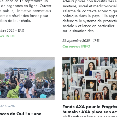
 a lancé ce 15 septembre un
acteurs privés non lucratifs des 
 de cagnottes en ligne. Ouvert
sanitaire, social et médico-social
 public, l’initiative permet aux
s’alarme du contexte économiqu
liers de réunir des fonds pour
politique dans le pays. Elle appe
ation de leur choix.
défendre le système de protecti
sociale » et lance en particulier l
mbre 2025 - 13:14
sur la situation des ...
ws INFO
23 septembre 2025 - 17:13
Carenews INFO
IATIONS
Fonds AXA pour le Progrè
humain : AXA place son ac
nces de Ouf ! » : une