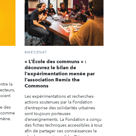
#MÉCÉNAT
« L’École des communs » :
découvrez le bilan de
l’expérimentation menée par
l’association Remix the
ntre la
Commons
secteurs,
voient
Les expérimentations et recherches-
actions soutenues par la Fondation
se des
d’entreprise des solidarités urbaines
ue comme
sont toujours porteuses
omène.
d’enseignements. La Fondation a conçu
des fiches techniques accessibles à tous
afin de partager ces connaissances le