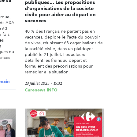
de sa
publiques... Les propositions
d’organisations de la société
civile pour aider au départ en
arque,
vacances
nds AXA
e 60
40 % des Français ne partent pas en
x fois
vacances, déplore le Pacte du pouvoir
es
de vivre, réunissant 63 organisations de
s
la société civile, dans un plaidoyer
iques du
publié le 21 juillet. Les auteurs
ances
détaillent les freins au départ et
formulent des préconisations pour
remédier à la situation.
umain
23 juillet 2025 - 15:32
Carenews INFO