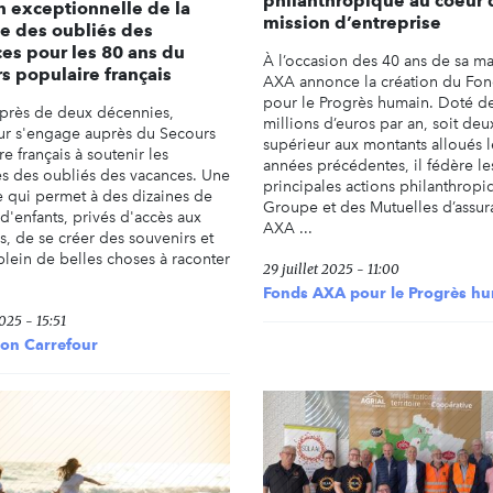
philanthropique au coeur 
n exceptionnelle de la
mission d’entreprise
e des oubliés des
es pour les 80 ans du
À l’occasion des 40 ans de sa m
s populaire français
AXA annonce la création du Fo
pour le Progrès humain. Doté d
près de deux décennies,
millions d’euros par an, soit deu
ur s'engage auprès du Secours
supérieur aux montants alloués l
e français à soutenir les
années précédentes, il fédère le
s des oubliés des vacances. Une
principales actions philanthrop
ve qui permet à des dizaines de
Groupe et des Mutuelles d’assur
 d'enfants, privés d'accès aux
AXA ...
s, de se créer des souvenirs et
plein de belles choses à raconter
29 juillet 2025 - 11:00
Fonds AXA pour le Progrès h
025 - 15:51
ion Carrefour