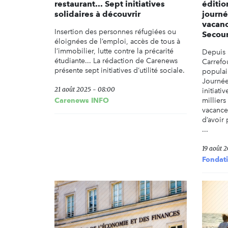
restaurant... Sept initiatives
éditio
solidaires à découvrir
journé
vacanc
Insertion des personnes réfugiées ou
Secour
éloignées de l’emploi, accès de tous à
l’immobilier, lutte contre la précarité
Depuis 
étudiante... La rédaction de Carenews
Carrefo
présente sept initiatives d’utilité sociale.
populair
Journée
21 août 2025 - 08:00
initiati
Carenews INFO
milliers
vacance
d’avoir 
...
19 août 2
Fondat