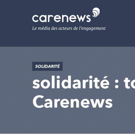
Aller
au
Carenews,
contenu
Le
principal
média
des
acteurs
de
l'engagement
SOLIDARITÉ
solidarité : 
Carenews