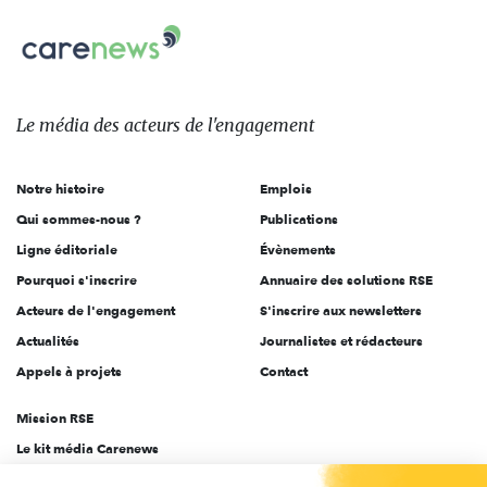
nous
Carenews,
sur:
Le
média
des
Le média
des acteurs
de l'engagement
acteurs
de
Notre histoire
Emplois
l'engagement
Qui sommes-nous ?
Publications
Ligne éditoriale
Évènements
Pourquoi s'inscrire
Annuaire des solutions RSE
Acteurs de l'engagement
S'inscrire aux newsletters
Actualités
Journalistes et rédacteurs
Appels à projets
Contact
Mission RSE
Le kit média Carenews
Groupe AEF