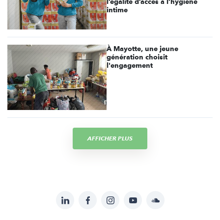
l’égalité d’accès à l’hygiène
intime
À Mayotte, une jeune
génération choisit
l'engagement
AFFICHER PLUS
LinkedIn
Facebook
Instagram
YouTube
Soundcloud
Suivez-