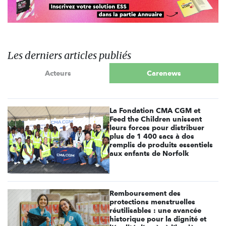
Les derniers articles publiés
Acteurs
Carenews
La Fondation CMA CGM et
Feed the Children unissent
leurs forces pour distribuer
plus de 1 400 sacs à dos
remplis de produits essentiels
aux enfants de Norfolk
Remboursement des
protections menstruelles
réutilisables : une avancée
historique pour la dignité et