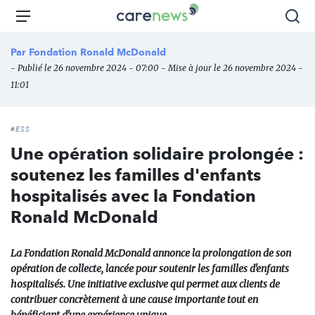
Aller
Carenews,
Menu
Rec
au
Le
contenu
média
Par
Fondation Ronald McDonald
principal
des
- Publié le 26 novembre 2024 - 07:00 - Mise à jour le 26 novembre 2024 -
acteurs
11:01
de
l'engagement
#ESS
Une opération solidaire prolongée :
soutenez les familles d'enfants
hospitalisés avec la Fondation
Ronald McDonald
La Fondation Ronald McDonald annonce la prolongation de son
opération de collecte, lancée pour soutenir les familles d'enfants
hospitalisés. Une initiative exclusive qui permet aux clients de
contribuer concrètement à une cause importante tout en