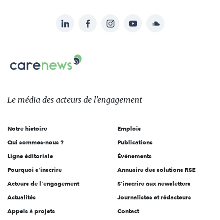
LinkedIn
Facebook
Instagram
YouTube
Soundcloud
Suivez-
nous
Carenews,
sur:
Le
média
des
Le média
des acteurs
de l'engagement
acteurs
de
Notre histoire
Emplois
l'engagement
Qui sommes-nous ?
Publications
Ligne éditoriale
Évènements
Pourquoi s'inscrire
Annuaire des solutions RSE
Acteurs de l'engagement
S'inscrire aux newsletters
Actualités
Journalistes et rédacteurs
Appels à projets
Contact