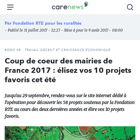
Aller
Carenews,
Menu
Rec
au
Le
contenu
média
Par
Fondation RTE pour les ruralités
principal
des
- Publié le 31 juillet 2017 - 12:27 - Mise à jour le 9 août 2017 - 08:00
acteurs
de
l'engagement
#ODD 08 : TRAVAIL DÉCENT ET CROISSANCE ÉCONOMIQUE
Coup de coeur des mairies de
France 2017 : élisez vos 10 projets
favoris cet été
Jusqu’au 29 septembre, rendez-vous sur le site internet dédié à
l’opération pour découvrir les 58 projets soutenus par la Fondation
RTE au cours des deux dernières années et élire vos 10 projets
favoris.