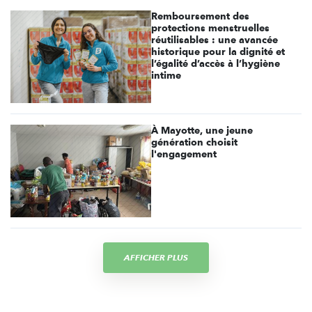
Remboursement des
protections menstruelles
réutilisables : une avancée
historique pour la dignité et
l’égalité d’accès à l’hygiène
intime
À Mayotte, une jeune
génération choisit
l'engagement
AFFICHER PLUS