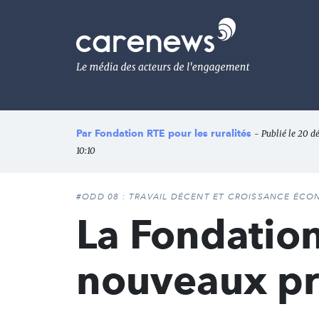
Aller
au
Carenews,
contenu
Le
principal
média
des
acteurs
de
l'engagement
Par
Fondation RTE pour les ruralités
- Publié le 20 d
10:10
#ODD 08 : TRAVAIL DÉCENT ET CROISSANCE ÉC
La Fondation
nouveaux pro