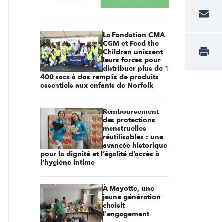
La Fondation CMA
CGM et Feed the
Children unissent
leurs forces pour
distribuer plus de 1
400 sacs à dos remplis de produits
essentiels aux enfants de Norfolk
Remboursement
des protections
menstruelles
réutilisables : une
avancée historique
pour la dignité et l’égalité d’accès à
l’hygiène intime
À Mayotte, une
jeune génération
choisit
l'engagement