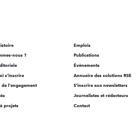
istoire
Emplois
mmes-nous ?
Publications
ditoriale
Évènements
i s'inscrire
Annuaire des solutions RSE
s de l'engagement
S'inscrire aux newsletters
tés
Journalistes et rédacteurs
à projets
Contact