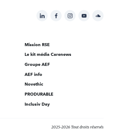
LinkedIn
Facebook
Instagram
YouTube
Soundcloud
Suivez-
nous
sur:
Mission RSE
Le kit média Carenews
Groupe AEF
AEF info
Novethic
PRODURABLE
Inclusiv Day
2025-2026 Tout droits réservés