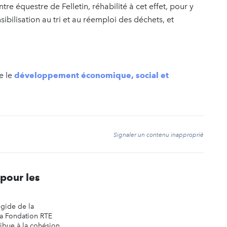
ntre équestre de Felletin, réhabilité à cet effet, pour y
ibilisation au tri et au réemploi des déchets, et
e le
développement économique, social et
t
Signaler un contenu inapproprié
pour les
égide de la
la Fondation RTE
ribue à la cohésion