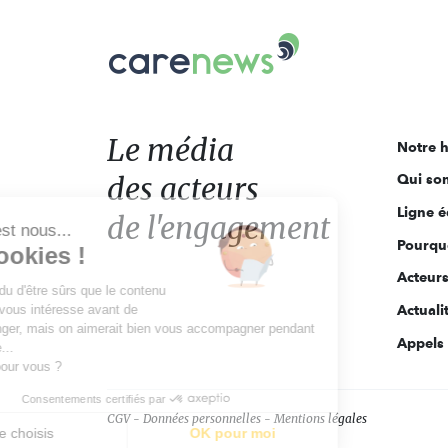
Carenews,
Le
média
des
acteurs
Le média
Notre h
de
des acteurs
Qui so
l'engagement
Ligne é
de l'engagement
Salut c'est nous...
Pourquo
les Cookies !
Acteur
On a attendu d'être sûrs que le contenu
de ce site vous intéresse avant de
Actuali
vous déranger, mais on aimerait bien vous accompagner pendant
Appels 
votre visite...
C'est OK pour vous ?
Consentements certifiés par
CGV
Données personnelles
Mentions légales
Je choisis
OK pour moi