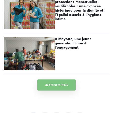
protections menstruelles
réutilisables : une avancée
historique pour la dignité et
l’égalité d’accès à l’hygiène
intime
À Mayotte, une jeune
génération choisit
l'engagement
AFFICHER PLUS