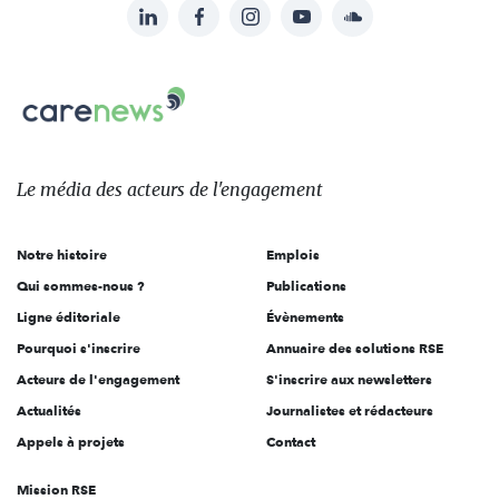
LinkedIn
Facebook
Instagram
YouTube
Soundcloud
Suivez-
nous
Carenews,
sur:
Le
média
des
Le média
des acteurs
de l'engagement
acteurs
de
Notre histoire
Emplois
l'engagement
Qui sommes-nous ?
Publications
Ligne éditoriale
Évènements
Pourquoi s'inscrire
Annuaire des solutions RSE
Acteurs de l'engagement
S'inscrire aux newsletters
Actualités
Journalistes et rédacteurs
Appels à projets
Contact
Mission RSE