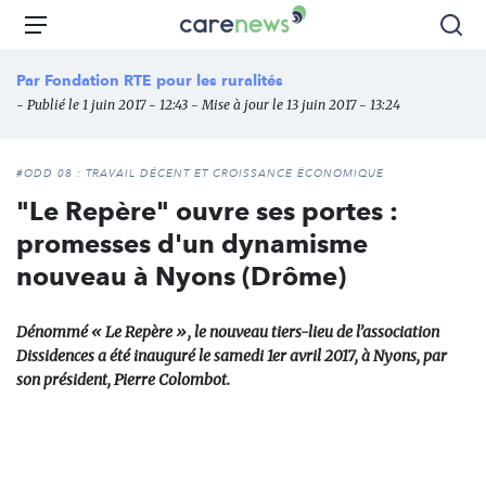
Aller
Carenews,
Menu
Rec
au
Le
contenu
média
Par
Fondation RTE pour les ruralités
principal
des
- Publié le 1 juin 2017 - 12:43 - Mise à jour le 13 juin 2017 - 13:24
acteurs
de
l'engagement
#ODD 08 : TRAVAIL DÉCENT ET CROISSANCE ÉCONOMIQUE
"Le Repère" ouvre ses portes :
promesses d'un dynamisme
nouveau à Nyons (Drôme)
Dénommé « Le Repère », le nouveau tiers-lieu de l’association
Dissidences a été inauguré le samedi 1er avril 2017, à Nyons, par
son président, Pierre Colombot.