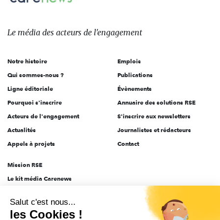
Le
média
des
Le média
des acteurs
de l'engagement
acteurs
de
Notre histoire
Emplois
l'engagement
Qui sommes-nous ?
Publications
Ligne éditoriale
Évènements
Pourquoi s'inscrire
Annuaire des solutions RSE
Acteurs de l'engagement
S'inscrire aux newsletters
Actualités
Journalistes et rédacteurs
Appels à projets
Contact
Mission RSE
Le kit média Carenews
Groupe AEF
Salut c'est nous...
AEF info
les Cookies !
Novethic