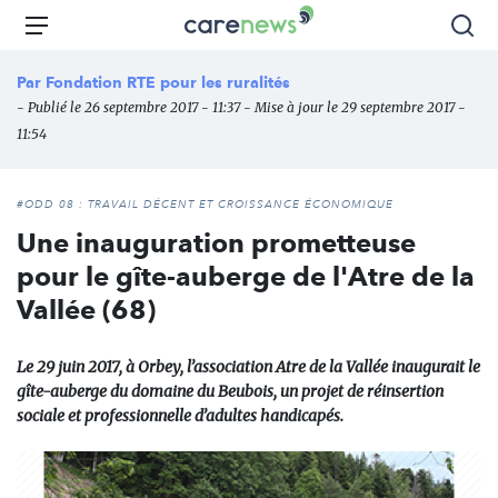
Aller
Carenews,
Menu
Rec
au
Le
contenu
média
Par
Fondation RTE pour les ruralités
principal
des
- Publié le 26 septembre 2017 - 11:37 - Mise à jour le 29 septembre 2017 -
acteurs
11:54
de
l'engagement
#ODD 08 : TRAVAIL DÉCENT ET CROISSANCE ÉCONOMIQUE
Une inauguration prometteuse
pour le gîte-auberge de l'Atre de la
Vallée (68)
Le 29 juin 2017, à Orbey, l’association Atre de la Vallée inaugurait le
gîte-auberge du domaine du Beubois, un projet de réinsertion
sociale et professionnelle d’adultes handicapés.