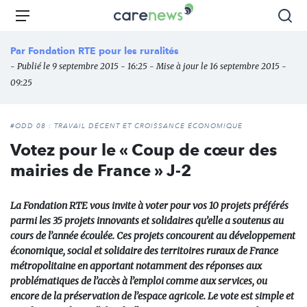
Aller
Carenews,
Menu
Rec
au
Le
contenu
média
Par
Fondation RTE pour les ruralités
principal
des
- Publié le 9 septembre 2015 - 16:25 - Mise à jour le 16 septembre 2015 -
acteurs
09:25
de
l'engagement
#ODD 08 : TRAVAIL DÉCENT ET CROISSANCE ÉCONOMIQUE
Votez pour le « Coup de cœur des
mairies de France » J-2
La Fondation RTE vous invite à voter pour vos 10 projets préférés
parmi les 35 projets innovants et solidaires qu’elle a soutenus au
cours de l’année écoulée. Ces projets concourent au développement
économique, social et solidaire des territoires ruraux de France
métropolitaine en apportant notamment des réponses aux
problématiques de l’accès à l’emploi comme aux services, ou
encore de la préservation de l’espace agricole. Le vote est simple et