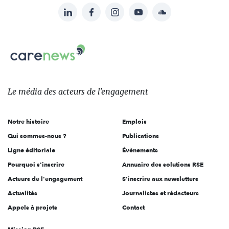
LinkedIn
Facebook
Instagram
YouTube
Soundcloud
Suivez-
nous
Carenews,
sur:
Le
média
des
Le média
des acteurs
de l'engagement
acteurs
de
Notre histoire
Emplois
l'engagement
Qui sommes-nous ?
Publications
Ligne éditoriale
Évènements
Pourquoi s'inscrire
Annuaire des solutions RSE
Acteurs de l'engagement
S'inscrire aux newsletters
Actualités
Journalistes et rédacteurs
Appels à projets
Contact