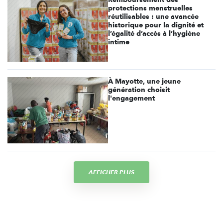
protections menstruelles
réutilisables : une avancée
historique pour la dignité et
l’égalité d’accès à l’hygiène
intime
À Mayotte, une jeune
génération choisit
l'engagement
AFFICHER PLUS