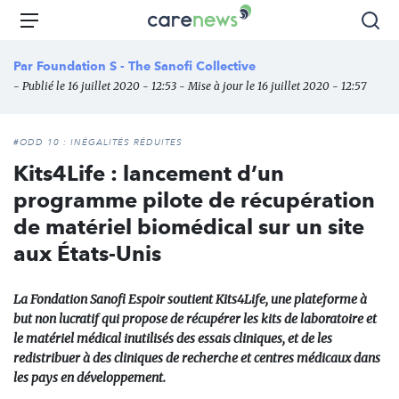
Aller
Carenews,
Menu
Rec
au
Le
contenu
média
Par
Foundation S - The Sanofi Collective
principal
des
- Publié le 16 juillet 2020 - 12:53 - Mise à jour le 16 juillet 2020 - 12:57
acteurs
de
l'engagement
#ODD 10 : INÉGALITÉS RÉDUITES
Kits4Life : lancement d’un
programme pilote de récupération
de matériel biomédical sur un site
aux États-Unis
La Fondation Sanofi Espoir soutient Kits4Life, une plateforme à
but non lucratif qui propose de récupérer les kits de laboratoire et
le matériel médical inutilisés des essais cliniques, et de les
redistribuer à des cliniques de recherche et centres médicaux dans
les pays en développement.