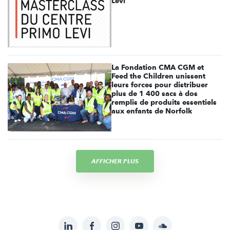
Levi
La Fondation CMA CGM et
Feed the Children unissent
leurs forces pour distribuer
plus de 1 400 sacs à dos
remplis de produits essentiels
aux enfants de Norfolk
AFFICHER PLUS
LinkedIn
Facebook
Instagram
YouTube
Soundcloud
Suivez-