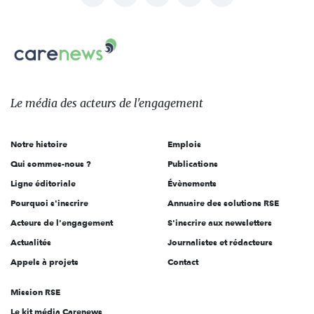
nous
Carenews,
sur:
Le
média
des
Le média
des acteurs
de l'engagement
acteurs
de
Notre histoire
Emplois
l'engagement
Qui sommes-nous ?
Publications
Ligne éditoriale
Évènements
Pourquoi s'inscrire
Annuaire des solutions RSE
Acteurs de l'engagement
S'inscrire aux newsletters
Actualités
Journalistes et rédacteurs
Appels à projets
Contact
Mission RSE
Le kit média Carenews