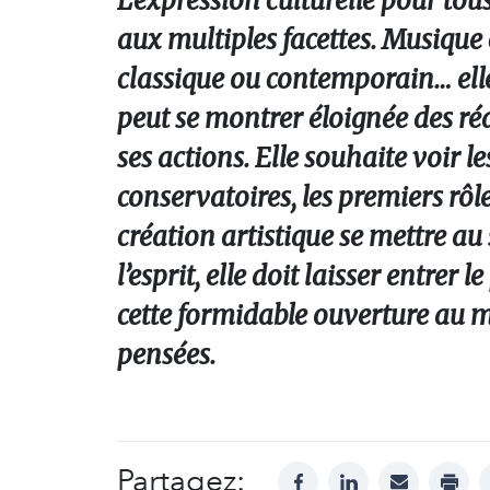
L’expression culturelle pour tous 
aux multiples facettes. Musique 
classique ou contemporain… elle é
peut se montrer éloignée des réa
ses actions. Elle souhaite voir l
conservatoires, les premiers rôles
création artistique se mettre au 
l’esprit, elle doit laisser entre
cette formidable ouverture au 
pensées.
Partagez:
facebook
linkedin
mail
print