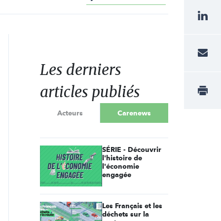
Les derniers
articles publiés
Acteurs
Carenews
SÉRIE - Découvrir
l'histoire de
l'économie
engagée
Les Français et les
déchets sur la