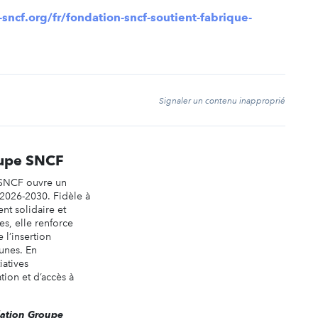
sncf.org/fr/fondation-sncf-soutient-fabrique-
t
Signaler un contenu inapproprié
oupe SNCF
SNCF ouvre un
2026-2030. Fidèle à
nt solidaire et
res, elle renforce
 l’insertion
unes. En
iatives
tion et d’accès à
dation Groupe