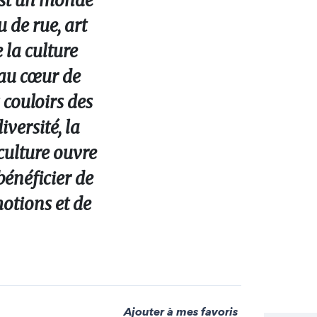
e est un monde
 de rue, art
 la culture
 au cœur de
 couloirs des
iversité, la
 culture ouvre
bénéficier de
otions et de
Ajouter à mes favoris