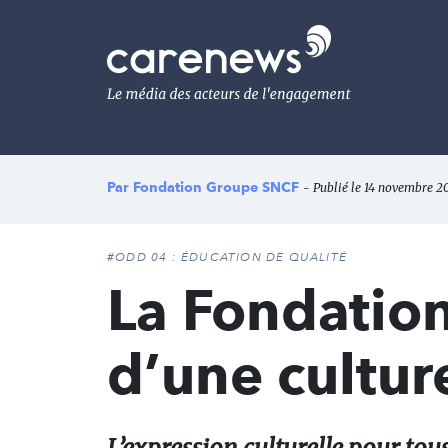
Aller
au
Carenews,
contenu
Le
principal
média
des
acteurs
de
l'engagement
Par
Fondation Groupe SNCF
- Publié le 14 novembre 20
#ODD 04 : ÉDUCATION DE QUALITÉ
La Fondatio
d’une cultur