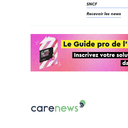
SNCF
Recevoir les news
Carenews,
Le
média
des