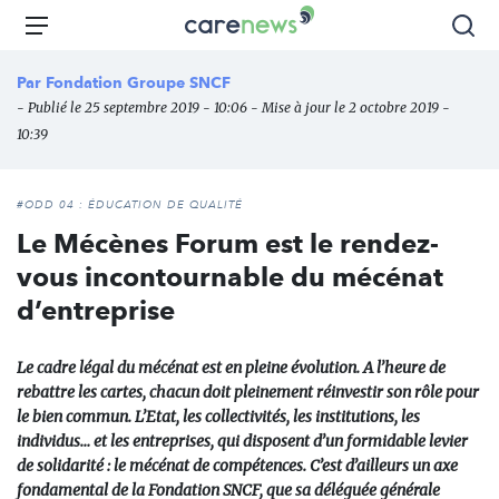
Aller
Carenews,
Menu
Rec
au
Le
contenu
média
Par
Fondation Groupe SNCF
principal
des
- Publié le 25 septembre 2019 - 10:06 - Mise à jour le 2 octobre 2019 -
acteurs
10:39
de
l'engagement
#ODD 04 : ÉDUCATION DE QUALITÉ
Le Mécènes Forum est le rendez-
vous incontournable du mécénat
d’entreprise
Le cadre légal du mécénat est en pleine évolution. A l’heure de
rebattre les cartes, chacun doit pleinement réinvestir son rôle pour
le bien commun. L’Etat, les collectivités, les institutions, les
individus… et les entreprises, qui disposent d’un formidable levier
de solidarité : le mécénat de compétences. C’est d’ailleurs un axe
fondamental de la Fondation SNCF, que sa déléguée générale