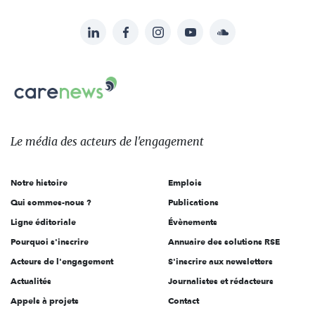
LinkedIn
Facebook
Instagram
YouTube
Soundcloud
Suivez-
nous
Carenews,
sur:
Le
média
des
Le média
des acteurs
de l'engagement
acteurs
de
Notre histoire
Emplois
l'engagement
Qui sommes-nous ?
Publications
Ligne éditoriale
Évènements
Pourquoi s'inscrire
Annuaire des solutions RSE
Acteurs de l'engagement
S'inscrire aux newsletters
Actualités
Journalistes et rédacteurs
Appels à projets
Contact