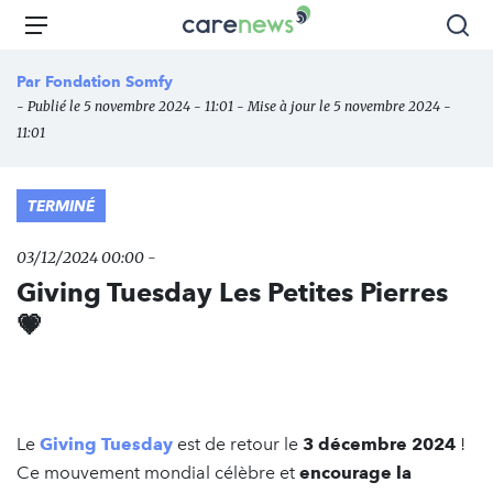
Aller
Carenews,
Menu
Rec
au
Le
contenu
média
Par
Fondation Somfy
principal
des
- Publié le 5 novembre 2024 - 11:01 - Mise à jour le 5 novembre 2024 -
acteurs
11:01
de
l'engagement
TERMINÉ
03/12/2024 00:00 -
Giving Tuesday Les Petites Pierres
💗
Le
Giving Tuesday
est de retour le
3 décembre 2024
!
Ce mouvement mondial célèbre et
encourage la