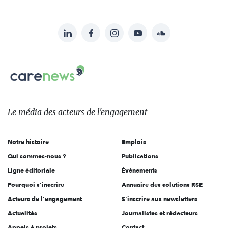
LinkedIn
Facebook
Instagram
YouTube
Soundcloud
Suivez-
nous
Carenews,
sur:
Le
média
des
Le média
des acteurs
de l'engagement
acteurs
de
Notre histoire
Emplois
l'engagement
Qui sommes-nous ?
Publications
Ligne éditoriale
Évènements
Pourquoi s'inscrire
Annuaire des solutions RSE
Acteurs de l'engagement
S'inscrire aux newsletters
Actualités
Journalistes et rédacteurs
Appels à projets
Contact