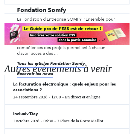
Fondation Somfy
La Fondation d’Entreprise SOMFY, "Ensemble pour
mieux habiter la planète", a pour vocation de
participer à la construction d’un monde meilleur
pour les générations à venir. Elle soutient
financièrement mais aussi par un mécénat de
compétences des projets permettant à chacun
d’avoir accès à des ...
Tous les articles Fondation Somfy
Autres évènements à venir
Recevoir les news
La facturation électronique : quels enjeux pour les
associations ?
24 septembre 2026 - 12:00 - En direct et en ligne
Inclusiv'Day
1 octobre 2026 - 06:30 - 2 Place de la Porte Maillot