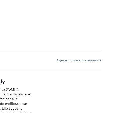
t
Signaler un contenu inapproprié
fy
rise SOMFY,
habiter la planète",
iciper à la
de meilleur pour
. Elle soutient