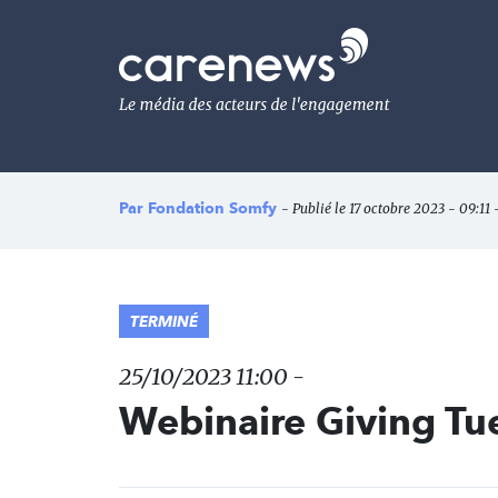
Aller
au
Carenews,
contenu
Le
principal
média
des
acteurs
de
l'engagement
Par
Fondation Somfy
- Publié le 17 octobre 2023 - 09:11 
TERMINÉ
25/10/2023 11:00 -
Webinaire Giving T