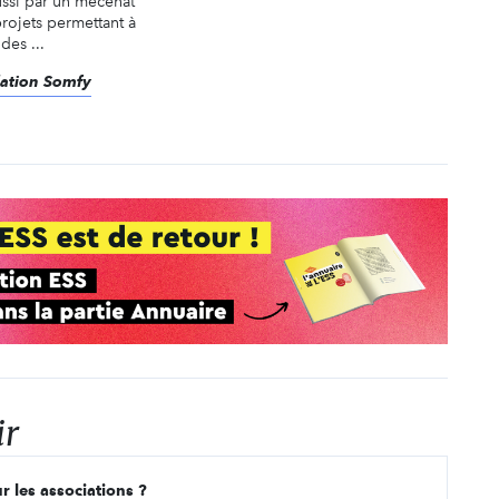
ussi par un mécénat
ojets permettant à
des ...
dation Somfy
ir
r les associations ?