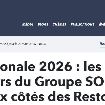
MÉDIA
BLOGS
THÈMES
PUBLICATIONS
ÉV
Re
 Mise à jour le 23 mars 2026 - 18:00
ionale 2026 : les
urs du Groupe S
x côtés des Rest