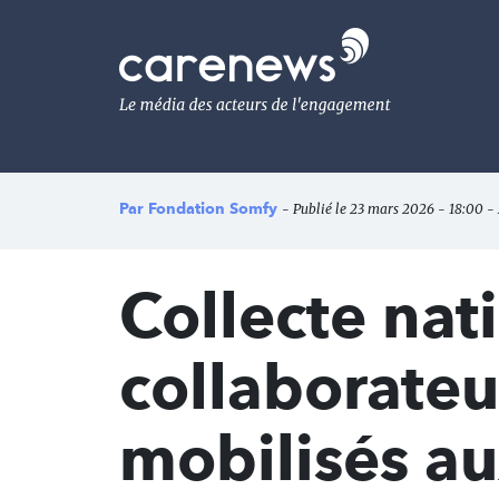
Aller
au
Carenews,
contenu
Le
principal
média
des
acteurs
de
l'engagement
Par
Fondation Somfy
- Publié le 23 mars 2026 - 18:00 -
Collecte nat
collaborate
mobilisés au