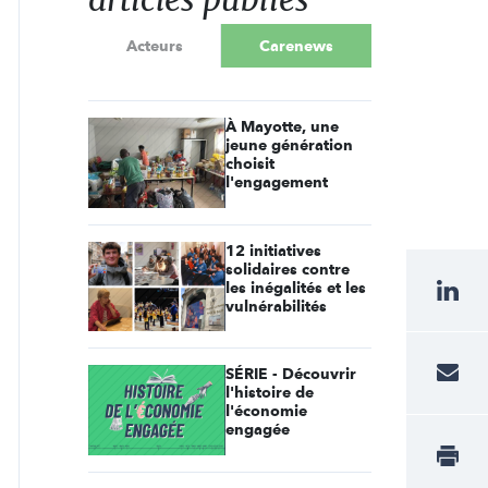
Acteurs
Carenews
À Mayotte, une
jeune génération
choisit
l'engagement
12 initiatives
solidaires contre
les inégalités et les
vulnérabilités
SÉRIE - Découvrir
l'histoire de
l'économie
engagée