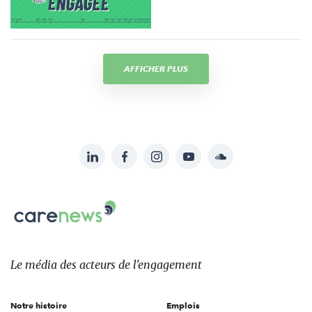
AFFICHER PLUS
LinkedIn
Facebook
Instagram
YouTube
Soundcloud
Suivez-
nous
Carenews,
sur:
Le
média
des
Le média
des acteurs
de l'engagement
acteurs
de
Notre histoire
Emplois
l'engagement