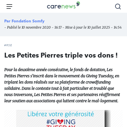
Aller
Carenews,
Menu
Rec
au
Le
contenu
média
Par
Fondation Somfy
principal
des
- Publié le 10 novembre 2020 - 16:17 - Mise à jour le 10 juillet 2025 - 14:54
acteurs
de
l'engagement
#RSE
Les Petites Pierres triple vos dons !
Pour la deuxième année consécutive, le fonds de dotation, Les
Petites Pierres s’inscrit dans le mouvement du Giving Tuesday, en
triplant les dons réalisés sur sa plateforme de crowdfunding
solidaire. Dans le contexte tout à fait particulier et troublé que
nous traversons, Les Petites Pierres et ses partenaires réaffirment
leur soutien aux associations qui luttent contre le mal-logement.