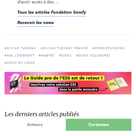
d’avoir accès à des ...
Tous les articles Fondation Somfy
Recevoir les news
#GIVING TUESDAY
#GIVING TUESDAY FRANCE
#CROWDFUNDING
#MAL LOGEMENT
#HABITAT
#DONS
#DONS SOLIDAIRES
#DONS EN LIGNE
Les derniers articles publiés
Acteurs
Carenews