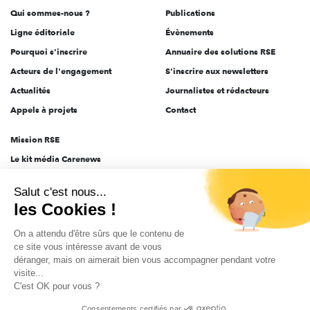
Qui sommes-nous ?
Publications
Ligne éditoriale
Évènements
Pourquoi s'inscrire
Annuaire des solutions RSE
Acteurs de l'engagement
S'inscrire aux newsletters
Actualités
Journalistes et rédacteurs
Appels à projets
Contact
Mission RSE
Le kit média Carenews
Groupe AEF
Salut c'est nous...
AEF info
les Cookies !
Novethic
On a attendu d'être sûrs que le contenu de
PRODURABLE
ce site vous intéresse avant de vous
Inclusiv Day
déranger, mais on aimerait bien vous accompagner pendant votre
visite...
C'est OK pour vous ?
CGV
Données personnelles
Mentions légales
2025-2026 Tout droits réservés
Consentements certifiés par