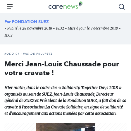
Aller
Carenews,
Menu
Rec
au
Le
contenu
média
Par
FONDATION SUEZ
principal
des
- Publié le 28 novembre 2018 - 18:32 - Mise à jour le 7 décembre 2018 -
acteurs
11:02
de
l'engagement
#ODD 01 : PAS DE PAUVRETÉ
Merci Jean-Louis Chaussade pour
votre cravate !
Hier matin, dans le cadre des « Solidarity Together Days 2018 »
organisés au sein de SUEZ, Jean-Louis Chaussade, Directeur
général de SUEZ et Président de la Fondation SUEZ, a fait don de sa
cravate à l’association La Cravate Solidaire, en signe de solidarité
et d’encouragement aux actions menées par cette association.