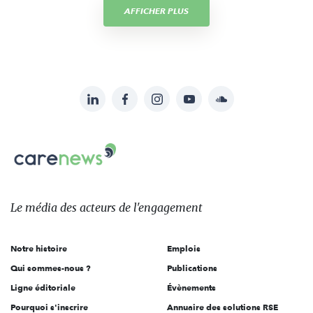
AFFICHER PLUS
LinkedIn
Facebook
Instagram
YouTube
Soundcloud
Suivez-
nous
Carenews,
sur:
Le
média
des
Le média
des acteurs
de l'engagement
acteurs
de
Notre histoire
Emplois
l'engagement
Qui sommes-nous ?
Publications
Ligne éditoriale
Évènements
Pourquoi s'inscrire
Annuaire des solutions RSE