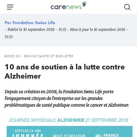
Aller
Carenews,
Menu
Rec
au
Le
contenu
média
Par
Fondation Swiss Life
principal
des
- Publié le 10 septembre 2018 - 15:11 - Mise à jour le 10 septembre 2018 -
acteurs
15:15
de
l'engagement
#ODD 03 : BONNE SANTÉ ET BIEN-ÊTRE
10 ans de soutien à la lutte contre
Alzheimer
Depuis sa création en 2008, la Fondation Swiss Life porte
l’engagement citoyen de l’entreprise sur les grandes
problématiques de santé publique comme le cancer et Alzheimer.