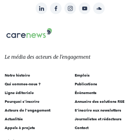
LinkedIn
Facebook
Instagram
YouTube
Soundcloud
Suivez-
nous
Carenews,
sur:
Le
média
des
Le média
des acteurs
de l'engagement
acteurs
de
Notre histoire
Emplois
l'engagement
Qui sommes-nous ?
Publications
Ligne éditoriale
Évènements
Pourquoi s'inscrire
Annuaire des solutions RSE
Acteurs de l'engagement
S'inscrire aux newsletters
Actualités
Journalistes et rédacteurs
Appels à projets
Contact