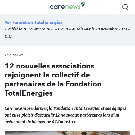
Aller
Carenews,
Menu
Rec
au
Le
contenu
média
Par
Fondation TotalEnergies
principal
des
- Publié le 20 novembre 2023 - 09:50 - Mise à jour le 20 novembre 2023 -
acteurs
11:17
de
l'engagement
#MÉCÉNAT
12 nouvelles associations
rejoignent le collectif de
partenaires de la Fondation
TotalEnergies
Le 9 novembre dernier, la Fondation TotalEnergies et ses équipes
ont eu le plaisir d’accueillir 12 nouveaux partenaires lors d’un
événement de bienvenue à L’Industreet.