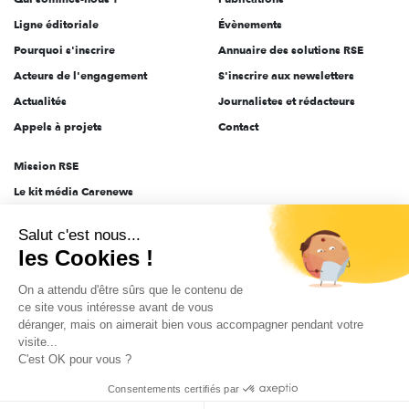
Ligne éditoriale
Évènements
Pourquoi s'inscrire
Annuaire des solutions RSE
Acteurs de l'engagement
S'inscrire aux newsletters
Actualités
Journalistes et rédacteurs
Appels à projets
Contact
Mission RSE
Le kit média Carenews
Groupe AEF
Salut c'est nous...
AEF info
les Cookies !
Novethic
On a attendu d'être sûrs que le contenu de
PRODURABLE
ce site vous intéresse avant de vous
Inclusiv Day
déranger, mais on aimerait bien vous accompagner pendant votre
visite...
C'est OK pour vous ?
CGV
Données personnelles
Mentions légales
2025-2026 Tout droits réservés
Consentements certifiés par