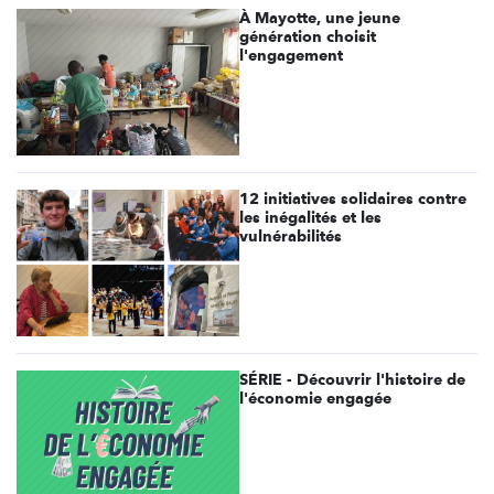
À Mayotte, une jeune
génération choisit
l'engagement
12 initiatives solidaires contre
les inégalités et les
vulnérabilités
SÉRIE - Découvrir l'histoire de
l'économie engagée